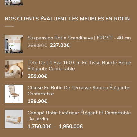
prix
prix
initial
actuel
était :
est :
NOS CLIENTS ÉVALUENT LES MEUBLES EN ROTIN
269.90€.
237.00€.
Suspension Rotin Scandinave | FROST - 40 cm
Le
Le
269.90
€
237.00
€
prix
prix
initial
actuel
Tête De Lit Eva 160 Cm En Tissu Bouclé Beige
était :
est :
Élégante Confortable
269.90€.
237.00€.
259.00
€
Chaise En Rotin De Terrasse Sirocco Élégante
Confortable
189.90
€
Canapé Rotin Extérieur Élégant Et Confortable
De Jardin
Plage
1,750.00
€
–
1,950.00
€
de