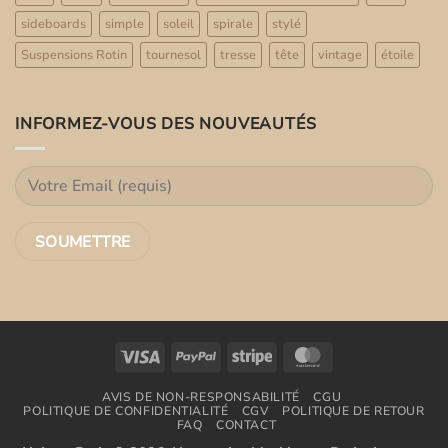
sideboards
simple
soleil
spirale
stylé
Suspensions Rotin
tournesol
tresse
tête
vintage
étoile
INFORMEZ-VOUS DES NOUVEAUTÉS
Visa
PayPal
Stripe
MasterCard
AVIS DE NON-RESPONSABILITÉ
CGU
POLITIQUE DE CONFIDENTIALITÉ
CGV
POLITIQUE DE RETOUR
FAQ
CONTACT