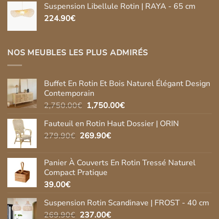
Suspension Libellule Rotin | RAYA - 65 cm
224.90
€
NOS MEUBLES LES PLUS ADMIRÉS
Buffet En Rotin Et Bois Naturel Élégant Design
Contemporain
Le
Le
2,750.00
€
1,750.00
€
prix
prix
Fauteuil en Rotin Haut Dossier | ORIN
initial
actuel
Le
Le
279.90
€
269.90
était :
€
est :
prix
prix
2,750.00€.
1,750.00€.
initial
actuel
Panier À Couverts En Rotin Tressé Naturel
était :
est :
Compact Pratique
279.90€.
269.90€.
39.00
€
Suspension Rotin Scandinave | FROST - 40 cm
Le
Le
269.90
€
237.00
€