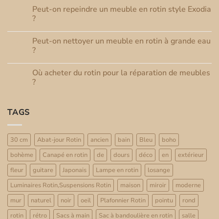
sur
Peut-on repeindre un meuble en rotin style Exodia
01
Peut-
Août
on
?
éclaircir
Aucun
la
commentaire
teinte
Peut-on nettoyer un meuble en rotin à grande eau
30
sur
d’un
Peut-
Juil
meuble
?
on
en
repeindre
Aucun
rotin
un
commentaire
?
Où acheter du rotin pour la réparation de meubles
25
meuble
sur
en
Peut-
Juil
?
rotin
on
style
nettoyer
Aucun
Exodia
un
commentaire
?
meuble
sur
TAGS
en
Où
rotin
acheter
à
du
grande
rotin
eau
pour
30 cm
Abat-jour Rotin
ancien
bain
Bleu
boho
?
la
réparation
bohème
Canapé en rotin
de
dours
déco
en
extérieur
de
meubles
?
fleur
guitare
Japonais
Lampe en rotin
losange
Luminaires Rotin,Suspensions Rotin
maison
miroir
moderne
mur
naturel
noir
oeil
Plafonnier Rotin
pointu
rond
rotin
rétro
Sacs à main
Sac à bandoulière en rotin
salle