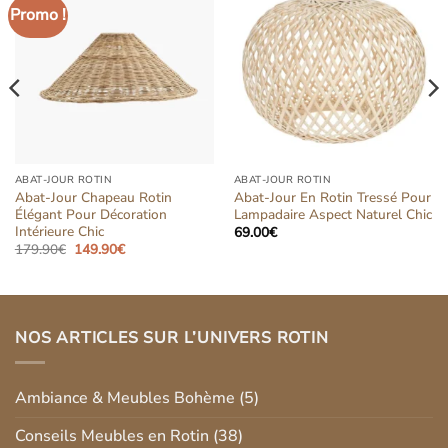
Promo !
Ajouter
Ajouter
à la liste
à la liste
d’envies
d’envies
ABAT-JOUR ROTIN
ABAT-JOUR ROTIN
Abat-Jour Chapeau Rotin
Abat-Jour En Rotin Tressé Pour
Élégant Pour Décoration
Lampadaire Aspect Naturel Chic
Intérieure Chic
69.00
€
Le
Le
179.90
€
149.90
€
prix
prix
initial
actuel
était :
est :
179.90€.
149.90€.
NOS ARTICLES SUR L’UNIVERS ROTIN
Ambiance & Meubles Bohème
(5)
Conseils Meubles en Rotin
(38)