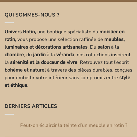
prix :
1,750.00€
QUI SOMMES-NOUS ?
à
1,950.00€
Univers Rotin,
une boutique spécialiste du
mobilier en
rotin
, vous propose une sélection raffinée de
meubles,
luminaires et décorations artisanales
. Du
salon
à la
chambre
, du
jardin
à la
véranda
, nos collections inspirent
la
sérénité et la douceur de vivre
. Retrouvez tout l’esprit
bohème et naturel
à travers des pièces durables, conçues
pour embellir votre intérieur sans compromis entre
style
et éthique
.
DERNIERS ARTICLES
Peut-on éclaircir la teinte d’un meuble en rotin ?
03
Août
Aucun
commentaire