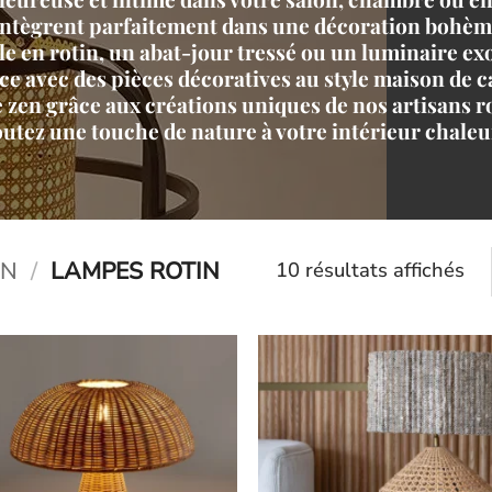
'intègrent parfaitement dans une décoration bohèm
e en rotin, un abat-jour tressé ou un luminaire exo
e avec des pièces décoratives au style maison de 
 zen grâce aux créations uniques de nos artisans r
outez une touche de nature à votre intérieur chale
IN
/
LAMPES ROTIN
10 résultats affichés
Ajouter
Ajou
à la liste
à la l
d’envies
d’en