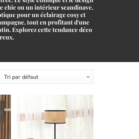
e chic ou un intérieur scandinave.
tique pour un éclairage cosy et
campagne, tout en profitant d'une
otin. Explorez cette tendance déco
ureux.
ter
Ajouter
iste
à la liste
vies
d’envies