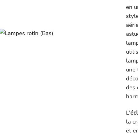
en u
styl
aéri
astu
lamp
util
lamp
une 
déco
des 
harm
L'
éc
la c
et e