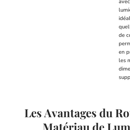
avec
lumi
idéa
quel
de c
perm
en p
les 
dim
supp
Les Avantages du R
Matériau de Lum