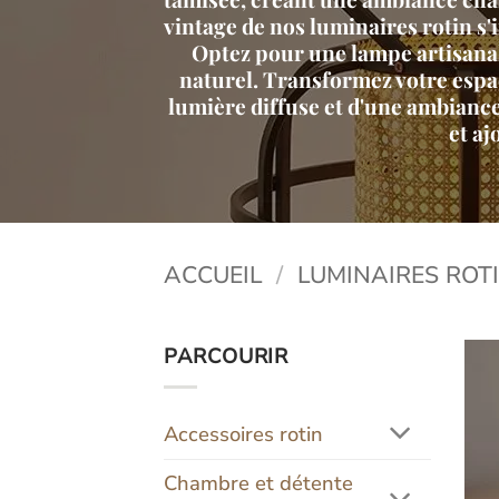
vintage de nos luminaires rotin s
Optez pour une lampe artisanal
naturel. Transformez votre espac
lumière diffuse et d'une ambiance
et aj
ACCUEIL
/
LUMINAIRES ROT
PARCOURIR
Accessoires rotin
Chambre et détente