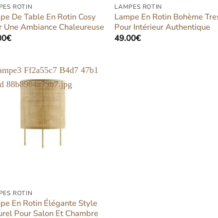
PES ROTIN
LAMPES ROTIN
pe De Table En Rotin Cosy
Lampe En Rotin Bohème Tre
r Une Ambiance Chaleureuse
Pour Intérieur Authentique
00
€
49.00
€
Ajouter
à la liste
d’envies
PES ROTIN
pe En Rotin Élégante Style
urel Pour Salon Et Chambre