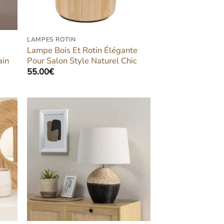
LAMPES ROTIN
Lampe Bois Et Rotin Élégante
ain
Pour Salon Style Naturel Chic
55.00
€
ter
Ajouter
iste
à la liste
vies
d’envies