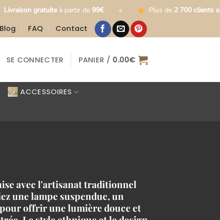
•
•
te
à partir de
99€
Plus de
2 700 clients satisfaits
Blog
FAQ
Contact
SE CONNECTER
PANIER /
0.00
€
ACCESSOIRES
se avec l'artisanat traditionnel
hiez une lampe suspendue, un
pour offrir une lumière douce et
ée. Le style ethnique et le design