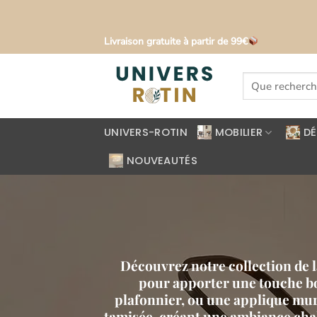
Passer
Livraison gratuite à partir de 99€
au
contenu
Recherche
pour :
UNIVERS-ROTIN
MOBILIER
D
NOUVEAUTÉS
Découvrez notre collection de l
pour apporter une touche bo
plafonnier, ou une applique mur
tamisée, créant une ambiance chal