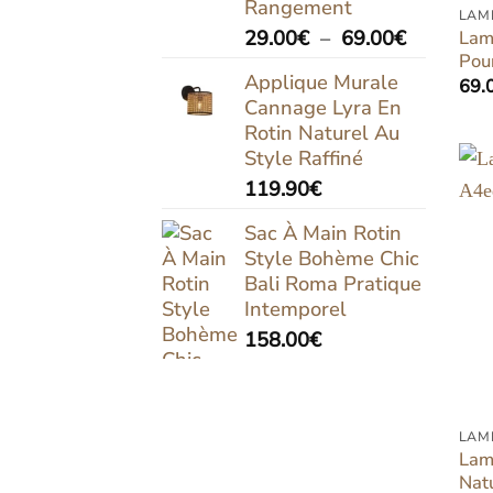
Rangement
LAM
Plage
29.00
€
–
69.00
€
Lam
Pou
de
Applique Murale
69.
prix :
Cannage Lyra En
29.00€
Rotin Naturel Au
à
Style Raffiné
69.00€
119.90
€
Sac À Main Rotin
Style Bohème Chic
Bali Roma Pratique
Intemporel
158.00
€
LAM
Lam
Nat