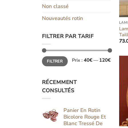
Non classé
Nouveautés rotin
LAM
Lam
Tail
FILTRER PAR TARIF
73.
Prix
Prix
Prix :
40€
—
120€
FILTRER
min
max
RÉCEMMENT
CONSULTÉS
Panier En Rotin
Bicolore Rouge Et
Blanc Tressé De