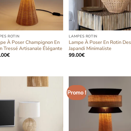
PES ROTIN
LAMPES ROTIN
pe À Poser Champignon En
Lampe À Poser En Rotin Des
n Tressé Artisanale Élégante
Japandi Minimaliste
.00
€
99.00
€
Promo !
Ajouter
Ajou
à la liste
à la l
d’envies
d’en