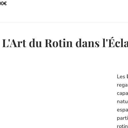
00
€
L'Art du Rotin dans l'Écl
Les
rega
capa
natu
espa
part
roti