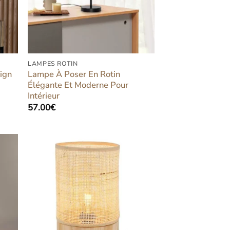
LAMPES ROTIN
ign
Lampe À Poser En Rotin
Élégante Et Moderne Pour
Intérieur
57.00
€
ter
Ajouter
iste
à la liste
vies
d’envies