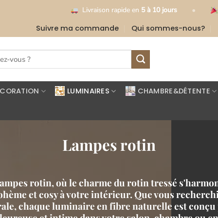
•
Livraison rapide en
5 à 10 jours
Livraison gratui
Suivre ma commande
Qui sommes-nous?
ÉCORATION
LUMINAIRES
CHAMBRE&DÉTENTE
Lampes rotin
ampes rotin, où le charme du rotin tressé s'harmoni
hème et cosy à votre intérieur. Que vous recherc
ale, chaque luminaire en fibre naturelle est conçu 
eureuse et intime dans votre salon, chambre ou entr