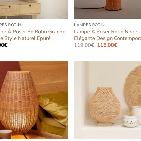
PES ROTIN
LAMPES ROTIN
pe À Poser En Rotin Grande
Lampe À Poser Rotin Noire
le Style Naturel Épuré
Élégante Design Contempor
Le
Le
00
€
119.00
€
115.00
€
prix
prix
initial
actuel
était :
est :
119.00€.
115.00€.
Ajouter
Ajou
à la liste
à la l
d’envies
d’en