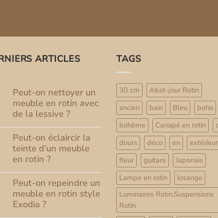
prix
initial
était :
269.9
RNIERS ARTICLES
TAGS
30 cm
Abat-jour Rotin
Peut-on nettoyer un
8
t
meuble en rotin avec
ancien
bain
Bleu
boho
de la lessive ?
bohème
Canapé en rotin
Aucun
commentaire
Peut-on éclaircir la
3
sur
dours
déco
en
extérieur
t
Peut-
teinte d’un meuble
on
en rotin ?
fleur
guitare
Japonais
nettoyer
un
Aucun
meuble
Lampe en rotin
losange
commentaire
Peut-on repeindre un
1
en
sur
rotin
t
Peut-
meuble en rotin style
Luminaires Rotin,Suspensions
avec
on
Exodia ?
de
Rotin
éclaircir
la
la
Aucun