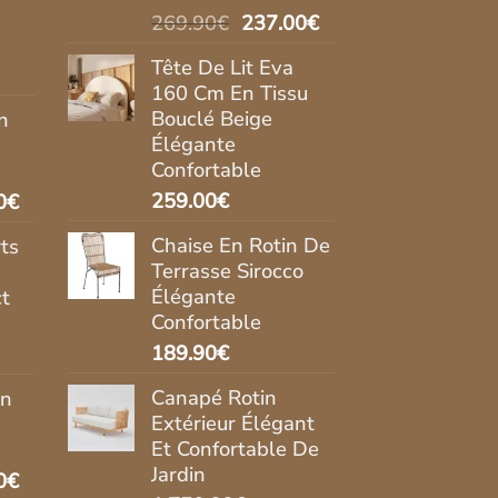
Le
Le
269.90
€
237.00
€
prix
prix
Tête De Lit Eva
initial
actuel
160 Cm En Tissu
était :
est :
Bouclé Beige
n
l
269.90€.
237.00€.
Élégante
Confortable
.00€.
Le
259.00
€
0
€
prix
Chaise En Rotin De
ts
actuel
Terrasse Sirocco
est :
Élégante
t
0€.
269.90€.
Confortable
189.90
€
Canapé Rotin
in
Extérieur Élégant
Et Confortable De
Jardin
Le
0
€