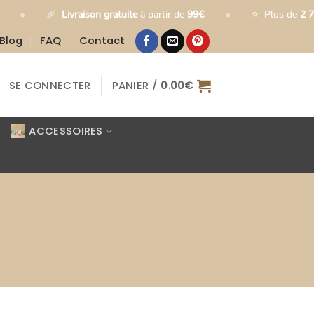
•
Livraison gratuite
à partir de
99€
⭐
Plus de
2 700 clients sat
Blog
FAQ
Contact
SE CONNECTER
PANIER /
0.00
€
ACCESSOIRES