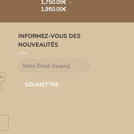
1,750.00
€
–
prix
Plage
1,950.00
€
actuel
de
est :
prix :
0€.
237.00€.
1,750.00€
INFORMEZ-VOUS DES
à
1,950.00€
NOUVEAUTÉS
de