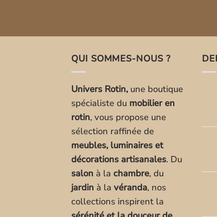
QUI SOMMES-NOUS ?
DE
Univers Rotin,
une boutique
0
Aoû
spécialiste du
mobilier en
rotin
, vous propose une
sélection raffinée de
0
meubles, luminaires et
Aoû
décorations artisanales
. Du
salon
à la
chambre
, du
0
jardin
à la
véranda
, nos
Aoû
collections inspirent la
sérénité et la douceur de