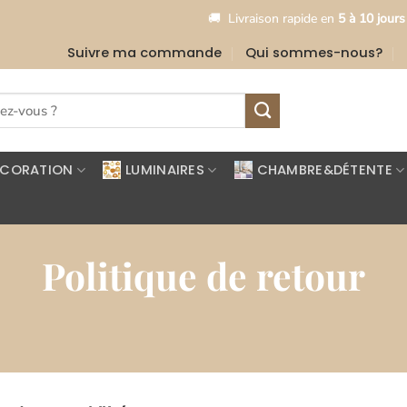
•
🚚
Livraison rapide en
5 à 10 jours
🎉
Suivre ma commande
Qui sommes-nous?
ÉCORATION
LUMINAIRES
CHAMBRE&DÉTENTE
Politique de retour