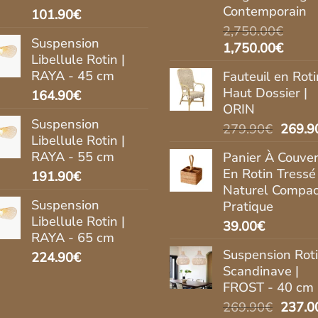
Contemporain
101.90
€
2,750.00
€
Suspension
Le
Le
1,750.00
€
Libellule Rotin |
prix
prix
RAYA - 45 cm
Fauteuil en Roti
initial
actue
Haut Dossier |
164.90
€
était :
est :
ORIN
2,750.00€.
1,750
Suspension
Le
279.90
€
269.9
Libellule Rotin |
prix
RAYA - 55 cm
Panier À Couver
initial
En Rotin Tressé
191.90
€
était :
Naturel Compac
279.9
Suspension
Pratique
Libellule Rotin |
39.00
€
RAYA - 65 cm
Suspension Rot
224.90
€
Scandinave |
FROST - 40 cm
Le
269.90
€
237.0