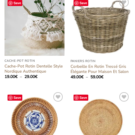
59.00€
Save
Save
Ajouter
Ajouter
à la liste
à la liste
d’envies
d’envies
CACHE-POT ROTIN
PANIERS ROTIN
Cache-Pot Rotin Dentelle Style
Corbeille En Rotin Tressé Gris
Nordique Authentique
Élégante Pour Maison Et Salon
Plage
19.00
€
–
29.00
€
Plage
49.00
€
–
59.00
€
de
de
prix :
prix :
19.00€
49.00€
à
à
29.00€
59.00€
Save
Save
Ajouter
Ajouter
à la liste
à la liste
d’envies
d’envies