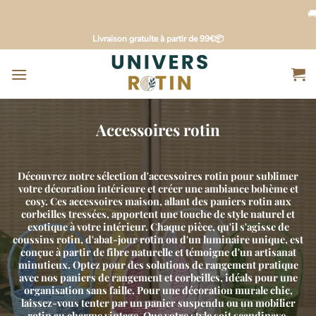
🚚
Livraison rapide en
5 à 1
Passer
Livraison gratuite à partir de 99€📦
au
contenu
Accessoires rotin
Découvrez notre sélection d'accessoires rotin pour sublimer
votre décoration intérieure et créer une ambiance bohème et
cosy. Ces accessoires maison, allant des paniers rotin aux
corbeilles tressées, apportent une touche de style naturel et
exotique à votre intérieur. Chaque pièce, qu'il s'agisse de
coussins rotin, d'abat-jour rotin ou d'un luminaire unique, est
conçue à partir de fibre naturelle et témoigne d'un artisanat
minutieux. Optez pour des solutions de rangement pratique
avec nos paniers de rangement et corbeilles, idéals pour une
organisation sans faille. Pour une décoration murale chic,
laissez-vous tenter par un panier suspendu ou un mobilier
rotin au charme vintage. Que votre style soit scandinave,