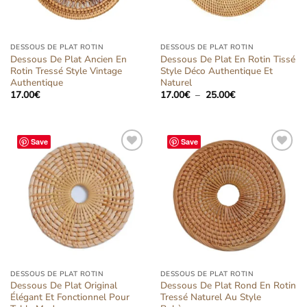
DESSOUS DE PLAT ROTIN
DESSOUS DE PLAT ROTIN
Dessous De Plat Ancien En
Dessous De Plat En Rotin Tissé
Rotin Tressé Style Vintage
Style Déco Authentique Et
Authentique
Naturel
Plage
17.00
€
17.00
€
–
25.00
€
de
prix :
17.00€
à
25.00€
Save
Save
Ajouter
Ajouter
à la liste
à la liste
d’envies
d’envies
DESSOUS DE PLAT ROTIN
DESSOUS DE PLAT ROTIN
Dessous De Plat Original
Dessous De Plat Rond En Rotin
Élégant Et Fonctionnel Pour
Tressé Naturel Au Style