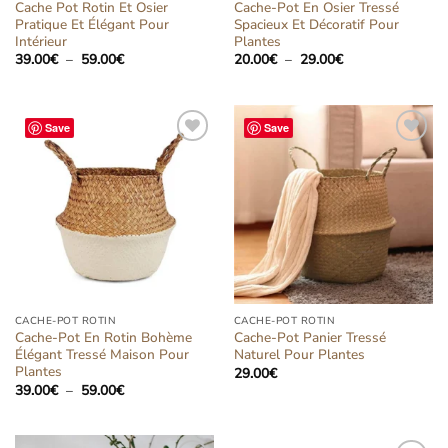
Cache Pot Rotin Et Osier
Cache-Pot En Osier Tressé
Pratique Et Élégant Pour
Spacieux Et Décoratif Pour
Intérieur
Plantes
Plage
Plage
39.00
€
–
59.00
€
20.00
€
–
29.00
€
de
de
prix :
prix :
39.00€
20.00€
à
à
59.00€
29.00€
Save
Save
Ajouter
Ajouter
à la liste
à la liste
d’envies
d’envies
CACHE-POT ROTIN
CACHE-POT ROTIN
Cache-Pot En Rotin Bohème
Cache-Pot Panier Tressé
Élégant Tressé Maison Pour
Naturel Pour Plantes
Plantes
29.00
€
Plage
39.00
€
–
59.00
€
de
prix :
39.00€
à