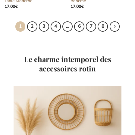
Table Moderne
Bohème
17.00
€
17.00
€
1
2
3
4
…
6
7
8
Le charme intemporel des
accessoires rotin