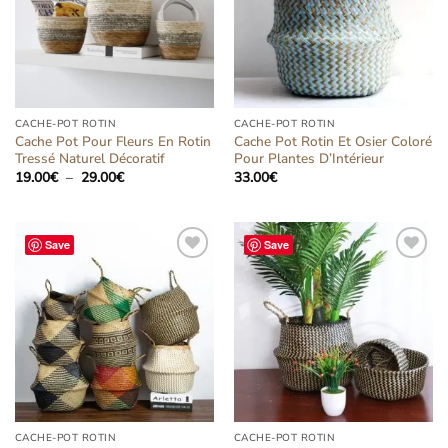
CACHE-POT ROTIN
CACHE-POT ROTIN
Cache Pot Pour Fleurs En Rotin
Cache Pot Rotin Et Osier Coloré
Tressé Naturel Décoratif
Pour Plantes D’Intérieur
Plage
19.00
€
–
29.00
€
33.00
€
de
prix :
19.00€
à
29.00€
Save
Save
Ajouter
Ajouter
à la liste
à la liste
d’envies
d’envies
CACHE-POT ROTIN
CACHE-POT ROTIN