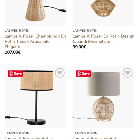
LAMPES ROTIN
LAMPES ROTIN
Lampe À Poser Champignon En
Lampe À Poser En Rotin Design
Rotin Tressé Artisanale
Japandi Minimaliste
Élégante
99.00
€
107.00
€
Save
Save
Ajouter
Ajouter
à la liste
à la liste
d’envies
d’envies
LAMPES ROTIN
LAMPES ROTIN
Lampe À Poser En Rotin
Lampe À Poser En Rotin