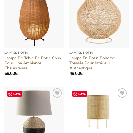
Ajouter
Ajouter
à la liste
à la liste
d’envies
d’envies
LAMPES ROTIN
LAMPES ROTIN
Lampe De Table En Rotin Cosy
Lampe En Rotin Bohème
Pour Une Ambiance
Tressée Pour Intérieur
Chaleureuse
Authentique
69.00
€
49.00
€
Save
Save
Ajouter
Ajouter
à la liste
à la liste
d’envies
d’envies