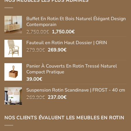
NOS MEUBLES LES PLUS ADMIRÉS
Buffet En Rotin Et Bois Naturel Élégant Design
Contemporain
Le
Le
2,750.00
€
1,750.00
€
prix
prix
Fauteuil en Rotin Haut Dossier | ORIN
initial
actuel
Le
Le
279.90
€
269.90
était :
€
est :
prix
prix
2,750.00€.
1,750.00€.
initial
actuel
Panier À Couverts En Rotin Tressé Naturel
était :
est :
Compact Pratique
279.90€.
269.90€.
39.00
€
Suspension Rotin Scandinave | FROST - 40 cm
Le
Le
269.90
€
237.00
€
prix
prix
initial
actuel
était :
est :
NOS CLIENTS ÉVALUENT LES MEUBLES EN ROTIN
269.90€.
237.00€.