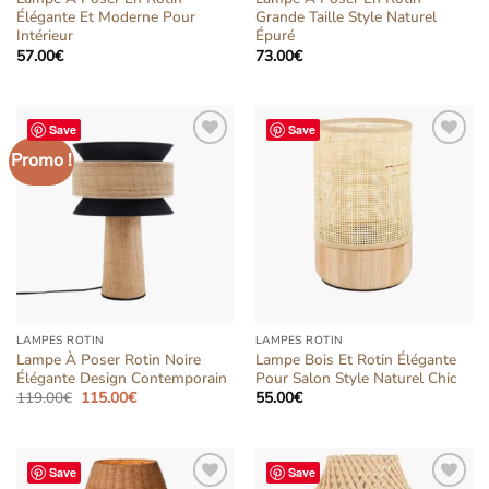
Élégante Et Moderne Pour
Grande Taille Style Naturel
Intérieur
Épuré
57.00
€
73.00
€
Save
Save
Promo !
Ajouter
Ajouter
à la liste
à la liste
d’envies
d’envies
LAMPES ROTIN
LAMPES ROTIN
Lampe À Poser Rotin Noire
Lampe Bois Et Rotin Élégante
Élégante Design Contemporain
Pour Salon Style Naturel Chic
Le
Le
119.00
€
115.00
€
55.00
€
prix
prix
initial
actuel
était :
est :
119.00€.
115.00€.
Save
Save