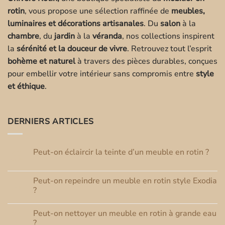
rotin
, vous propose une sélection raffinée de
meubles,
luminaires et décorations artisanales
. Du
salon
à la
chambre
, du
jardin
à la
véranda
, nos collections inspirent
la
sérénité et la douceur de vivre
. Retrouvez tout l’esprit
bohème et naturel
à travers des pièces durables, conçues
pour embellir votre intérieur sans compromis entre
style
et éthique
.
DERNIERS ARTICLES
Peut-on éclaircir la teinte d’un meuble en rotin ?
03
Août
Aucun
commentaire
sur
Peut-on repeindre un meuble en rotin style Exodia
01
Peut-
Août
on
?
éclaircir
Aucun
la
commentaire
teinte
Peut-on nettoyer un meuble en rotin à grande eau
30
sur
d’un
Peut-
Juil
meuble
?