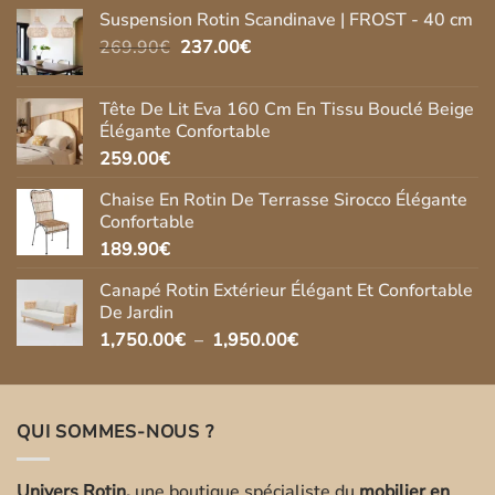
Suspension Rotin Scandinave | FROST - 40 cm
Le
Le
269.90
€
237.00
€
prix
prix
initial
actuel
Tête De Lit Eva 160 Cm En Tissu Bouclé Beige
était :
est :
Élégante Confortable
269.90€.
237.00€.
259.00
€
Chaise En Rotin De Terrasse Sirocco Élégante
Confortable
189.90
€
Canapé Rotin Extérieur Élégant Et Confortable
De Jardin
Plage
1,750.00
€
–
1,950.00
€
de
prix :
1,750.00€
QUI SOMMES-NOUS ?
à
1,950.00€
Univers Rotin,
une boutique spécialiste du
mobilier en