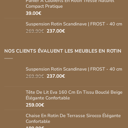
Panier À Couverts En Rotin Tressé Naturel
était :
est :
Compact Pratique
279.90€.
269.90€.
39.00
€
Suspension Rotin Scandinave | FROST - 40 cm
Le
Le
269.90
€
237.00
€
prix
prix
initial
actuel
était :
est :
NOS CLIENTS ÉVALUENT LES MEUBLES EN ROTIN
269.90€.
237.00€.
Suspension Rotin Scandinave | FROST - 40 cm
Le
Le
269.90
€
237.00
€
prix
prix
initial
actuel
Tête De Lit Eva 160 Cm En Tissu Bouclé Beige
était :
est :
Élégante Confortable
269.90€.
237.00€.
259.00
€
Chaise En Rotin De Terrasse Sirocco Élégante
Confortable