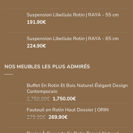
Suspension Libellule Rotin | RAYA - 55 cm
191.90
€
Suspension Libellule Rotin | RAYA - 65 cm
224.90
€
NOS MEUBLES LES PLUS ADMIRÉS
Buffet En Rotin Et Bois Naturel Élégant Design
Contemporain
Le
Le
2,750.00
€
1,750.00
€
prix
prix
Fauteuil en Rotin Haut Dossier | ORIN
initial
actuel
Le
Le
279.90
€
269.90
était :
€
est :
prix
prix
2,750.00€.
1,750.00€.
initial
actuel