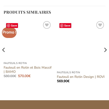
PRODUITS SIMILAIRES
Save
Save
Promo !
Ajouter
Ajouter
à la liste
à la liste
d’envies
d’envies
FAUTEUILS ROTIN
Fauteuil en Rotin et Bois Massif
| BAMO
FAUTEUILS ROTIN
Le
Le
580.00
€
570.00
€
Fauteuil en Rotin Design | ROVI
prix
prix
569.90
€
initial
actuel
était :
est :
580.00€.
570.00€.