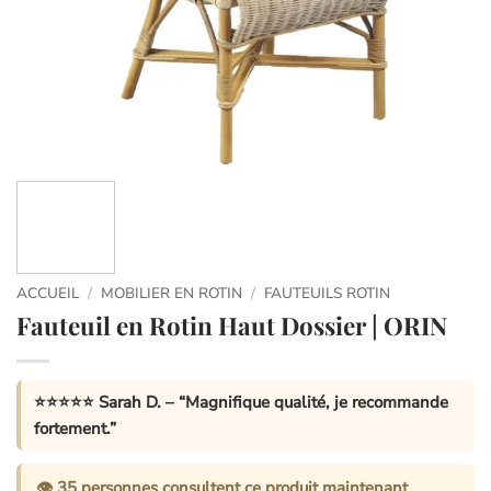
ACCUEIL
/
MOBILIER EN ROTIN
/
FAUTEUILS ROTIN
Fauteuil en Rotin Haut Dossier | ORIN
⭐⭐⭐⭐⭐
Sarah D.
– “Magnifique qualité, je recommande
fortement.”
👁️
35
personnes consultent ce produit maintenant