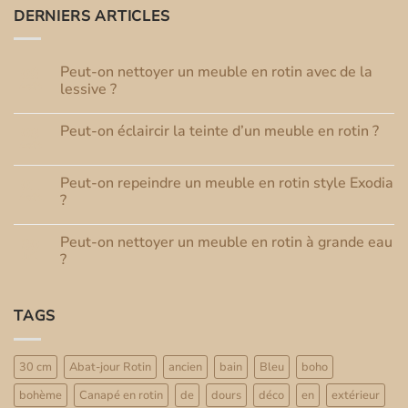
DERNIERS ARTICLES
Peut-on nettoyer un meuble en rotin avec de la
08
Août
lessive ?
Aucun
commentaire
Peut-on éclaircir la teinte d’un meuble en rotin ?
03
sur
Peut-
Août
Aucun
on
commentaire
nettoyer
sur
un
Peut-on repeindre un meuble en rotin style Exodia
01
Peut-
meuble
Août
on
?
en
éclaircir
rotin
Aucun
la
avec
commentaire
teinte
de
Peut-on nettoyer un meuble en rotin à grande eau
30
sur
d’un
la
Peut-
Juil
meuble
?
lessive
on
en
?
repeindre
Aucun
rotin
un
commentaire
?
meuble
sur
TAGS
en
Peut-
rotin
on
style
nettoyer
Exodia
un
?
meuble
30 cm
Abat-jour Rotin
ancien
bain
Bleu
boho
en
rotin
bohème
Canapé en rotin
de
dours
déco
en
extérieur
à