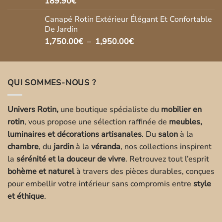
189.90
€
Canapé Rotin Extérieur Élégant Et Confortable
De Jardin
Plage
1,750.00
€
–
1,950.00
€
de
prix :
1,750.00€
QUI SOMMES-NOUS ?
à
1,950.00€
Univers Rotin,
une boutique spécialiste du
mobilier en
rotin
, vous propose une sélection raffinée de
meubles,
luminaires et décorations artisanales
. Du
salon
à la
chambre
, du
jardin
à la
véranda
, nos collections inspirent
la
sérénité et la douceur de vivre
. Retrouvez tout l’esprit
bohème et naturel
à travers des pièces durables, conçues
pour embellir votre intérieur sans compromis entre
style
et éthique
.