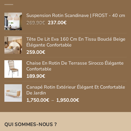
269.90€.
237.00€.
Suspension Rotin Scandinave | FROST - 40 cm
Le
Le
269.90
€
237.00
€
prix
prix
initial
actuel
Tête De Lit Eva 160 Cm En Tissu Bouclé Beige
était :
est :
Élégante Confortable
269.90€.
237.00€.
259.00
€
Chaise En Rotin De Terrasse Sirocco Élégante
Confortable
189.90
€
Canapé Rotin Extérieur Élégant Et Confortable
De Jardin
Plage
1,750.00
€
–
1,950.00
€
de
prix :
1,750.00€
QUI SOMMES-NOUS ?
à
1,950.00€