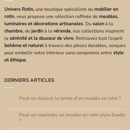
Univers Rotin,
une boutique spécialiste du
mobilier en
rotin
, vous propose une sélection raffinée de
meubles,
luminaires et décorations artisanales
. Du
salon
à la
chambre
, du
jardin
à la
véranda
, nos collections inspirent
la
sérénité et la douceur de vivre
. Retrouvez tout l’esprit
bohème et naturel
à travers des pièces durables, conçues
pour embellir votre intérieur sans compromis entre
style
et éthique
.
DERNIERS ARTICLES
Peut-on éclaircir la teinte d’un meuble en rotin ?
03
Août
Aucun
commentaire
sur
Peut-on repeindre un meuble en rotin style Exodia
01
Peut-
Août
on
?
éclaircir
Aucun
la