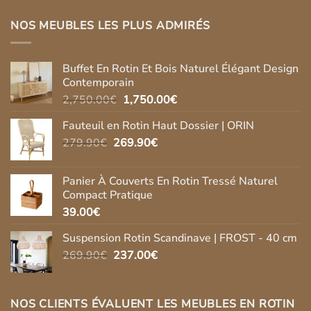
NOS MEUBLES LES PLUS ADMIRÉS
Buffet En Rotin Et Bois Naturel Élégant Design
Contemporain
Le
Le
2,750.00
€
1,750.00
€
prix
prix
Fauteuil en Rotin Haut Dossier | ORIN
initial
actuel
Le
Le
279.90
€
269.90
était :
€
est :
prix
prix
2,750.00€.
1,750.00€.
initial
actuel
Panier À Couverts En Rotin Tressé Naturel
était :
est :
Compact Pratique
279.90€.
269.90€.
39.00
€
Suspension Rotin Scandinave | FROST - 40 cm
Le
Le
269.90
€
237.00
€
prix
prix
initial
actuel
était :
est :
NOS CLIENTS ÉVALUENT LES MEUBLES EN ROTIN