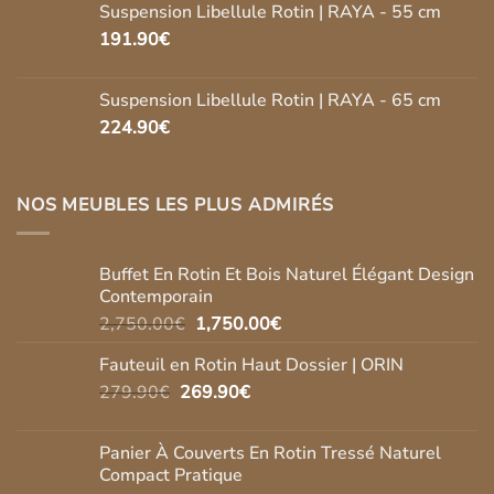
Suspension Libellule Rotin | RAYA - 55 cm
191.90
€
Suspension Libellule Rotin | RAYA - 65 cm
224.90
€
NOS MEUBLES LES PLUS ADMIRÉS
Buffet En Rotin Et Bois Naturel Élégant Design
Contemporain
Le
Le
2,750.00
€
1,750.00
€
prix
prix
Fauteuil en Rotin Haut Dossier | ORIN
initial
actuel
Le
Le
279.90
€
269.90
était :
€
est :
prix
prix
2,750.00€.
1,750.00€.
initial
actuel
Panier À Couverts En Rotin Tressé Naturel
était :
est :
Compact Pratique
279.90€.
269.90€.