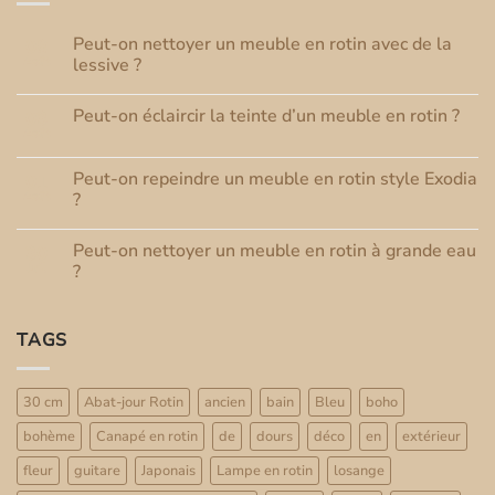
Peut-on nettoyer un meuble en rotin avec de la
08
Août
lessive ?
Aucun
commentaire
Peut-on éclaircir la teinte d’un meuble en rotin ?
03
sur
Peut-
Août
Aucun
on
commentaire
nettoyer
sur
un
Peut-on repeindre un meuble en rotin style Exodia
01
Peut-
meuble
Août
on
?
en
éclaircir
rotin
Aucun
la
avec
commentaire
teinte
de
Peut-on nettoyer un meuble en rotin à grande eau
30
sur
d’un
la
Peut-
Juil
meuble
?
lessive
on
en
?
repeindre
Aucun
rotin
un
commentaire
?
meuble
sur
TAGS
en
Peut-
rotin
on
style
nettoyer
Exodia
un
?
meuble
30 cm
Abat-jour Rotin
ancien
bain
Bleu
boho
en
rotin
bohème
Canapé en rotin
de
dours
déco
en
extérieur
à
grande
eau
fleur
guitare
Japonais
Lampe en rotin
losange
?