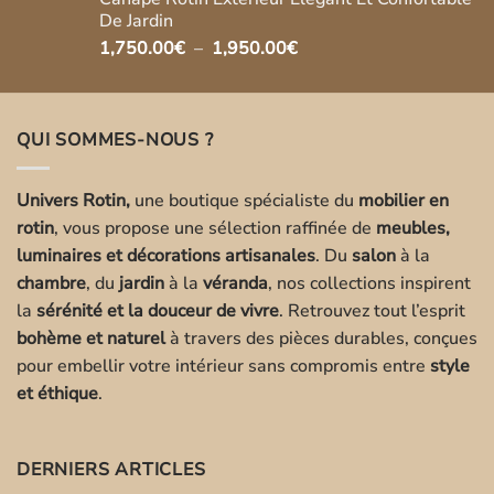
De Jardin
Plage
1,750.00
€
–
1,950.00
€
de
prix :
1,750.00€
QUI SOMMES-NOUS ?
à
1,950.00€
Univers Rotin,
une boutique spécialiste du
mobilier en
rotin
, vous propose une sélection raffinée de
meubles,
luminaires et décorations artisanales
. Du
salon
à la
chambre
, du
jardin
à la
véranda
, nos collections inspirent
la
sérénité et la douceur de vivre
. Retrouvez tout l’esprit
bohème et naturel
à travers des pièces durables, conçues
pour embellir votre intérieur sans compromis entre
style
et éthique
.
DERNIERS ARTICLES