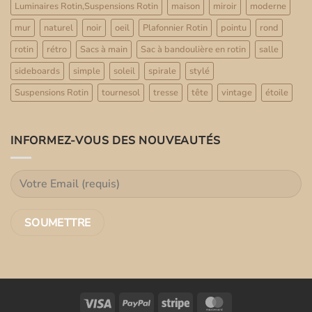
Luminaires Rotin,Suspensions Rotin
maison
miroir
moderne
mur
naturel
noir
oeil
Plafonnier Rotin
pointu
rond
rotin
rétro
Sacs à main
Sac à bandoulière en rotin
salle
sideboards
simple
soleil
spirale
stylé
Suspensions Rotin
tournesol
tresse
tête
vintage
étoile
INFORMEZ-VOUS DES NOUVEAUTÉS
Visa
PayPal
Stripe
MasterCard