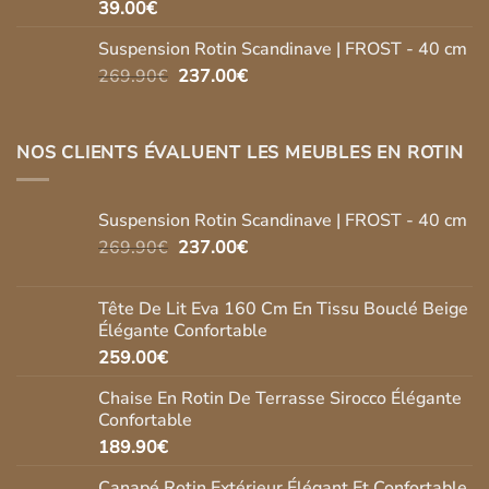
39.00
€
Suspension Rotin Scandinave | FROST - 40 cm
Le
Le
269.90
€
237.00
€
prix
prix
initial
actuel
était :
est :
NOS CLIENTS ÉVALUENT LES MEUBLES EN ROTIN
269.90€.
237.00€.
Suspension Rotin Scandinave | FROST - 40 cm
Le
Le
269.90
€
237.00
€
prix
prix
initial
actuel
Tête De Lit Eva 160 Cm En Tissu Bouclé Beige
était :
est :
Élégante Confortable
269.90€.
237.00€.
259.00
€
Chaise En Rotin De Terrasse Sirocco Élégante
Confortable
189.90
€
Canapé Rotin Extérieur Élégant Et Confortable