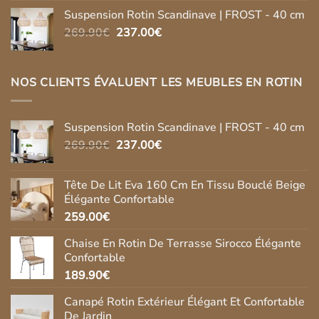
Suspension Rotin Scandinave | FROST - 40 cm
Le
Le
269.90
€
237.00
€
prix
prix
initial
actuel
était :
est :
NOS CLIENTS ÉVALUENT LES MEUBLES EN ROTIN
269.90€.
237.00€.
Suspension Rotin Scandinave | FROST - 40 cm
Le
Le
269.90
€
237.00
€
prix
prix
initial
actuel
Tête De Lit Eva 160 Cm En Tissu Bouclé Beige
était :
est :
Élégante Confortable
269.90€.
237.00€.
259.00
€
Chaise En Rotin De Terrasse Sirocco Élégante
Confortable
189.90
€
Canapé Rotin Extérieur Élégant Et Confortable
De Jardin