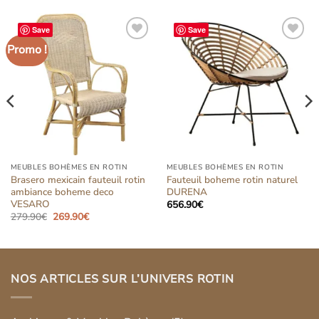
Save
Save
Promo !
Ajouter
Ajouter
à la liste
à la liste
d’envies
d’envies
MEUBLES BOHÈMES EN ROTIN
MEUBLES BOHÈMES EN ROTIN
Brasero mexicain fauteuil rotin
Fauteuil boheme rotin naturel
ambiance boheme deco
DURENA
VESARO
656.90
€
Le
Le
279.90
€
269.90
€
prix
prix
initial
actuel
était :
est :
279.90€.
269.90€.
NOS ARTICLES SUR L’UNIVERS ROTIN