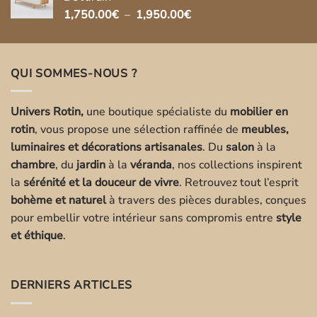
Plage
1,750.00
€
–
1,950.00
€
de
prix :
1,750.00€
QUI SOMMES-NOUS ?
à
1,950.00€
Univers Rotin,
une boutique spécialiste du
mobilier en
rotin
, vous propose une sélection raffinée de
meubles,
luminaires et décorations artisanales
. Du
salon
à la
chambre
, du
jardin
à la
véranda
, nos collections inspirent
la
sérénité et la douceur de vivre
. Retrouvez tout l’esprit
bohème et naturel
à travers des pièces durables, conçues
pour embellir votre intérieur sans compromis entre
style
et éthique
.
DERNIERS ARTICLES