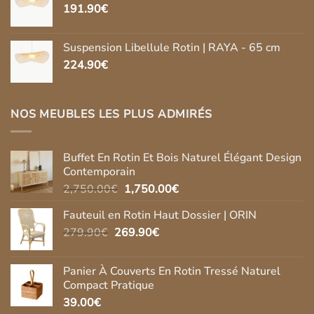
191.90
€
Suspension Libellule Rotin | RAYA - 65 cm
224.90
€
NOS MEUBLES LES PLUS ADMIRÉS
Buffet En Rotin Et Bois Naturel Élégant Design
Contemporain
Le
Le
2,750.00
€
1,750.00
€
prix
prix
Fauteuil en Rotin Haut Dossier | ORIN
initial
actuel
Le
Le
279.90
€
269.90
était :
€
est :
prix
prix
2,750.00€.
1,750.00€.
initial
actuel
Panier À Couverts En Rotin Tressé Naturel
était :
est :
Compact Pratique
279.90€.
269.90€.
39.00
€