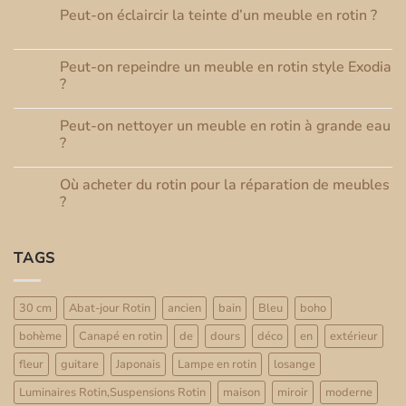
Peut-on éclaircir la teinte d’un meuble en rotin ?
03
Août
Aucun
commentaire
sur
Peut-on repeindre un meuble en rotin style Exodia
01
Peut-
Août
on
?
éclaircir
Aucun
la
commentaire
teinte
Peut-on nettoyer un meuble en rotin à grande eau
30
sur
d’un
Peut-
Juil
meuble
?
on
en
repeindre
Aucun
rotin
un
commentaire
?
Où acheter du rotin pour la réparation de meubles
25
meuble
sur
en
Peut-
Juil
?
rotin
on
style
nettoyer
Aucun
Exodia
un
commentaire
?
meuble
sur
TAGS
en
Où
rotin
acheter
à
du
grande
rotin
eau
pour
30 cm
Abat-jour Rotin
ancien
bain
Bleu
boho
?
la
réparation
bohème
Canapé en rotin
de
dours
déco
en
extérieur
de
meubles
?
fleur
guitare
Japonais
Lampe en rotin
losange
Luminaires Rotin,Suspensions Rotin
maison
miroir
moderne