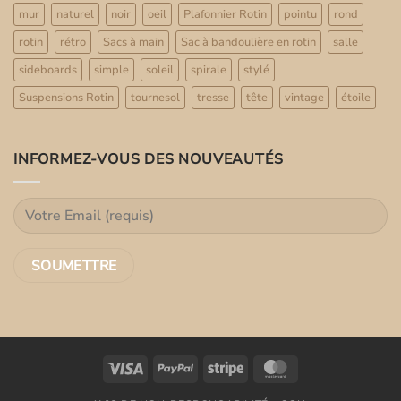
mur
naturel
noir
oeil
Plafonnier Rotin
pointu
rond
rotin
rétro
Sacs à main
Sac à bandoulière en rotin
salle
sideboards
simple
soleil
spirale
stylé
Suspensions Rotin
tournesol
tresse
tête
vintage
étoile
INFORMEZ-VOUS DES NOUVEAUTÉS
Visa
PayPal
Stripe
MasterCard