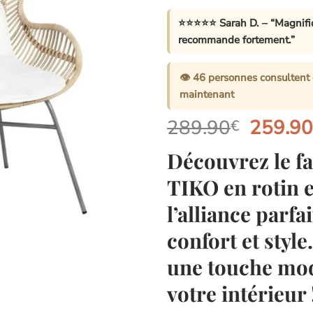
⭐⭐⭐⭐⭐
Sarah D.
– “Magnifiq
recommande fortement.”
👁️
46
personnes consultent 
maintenant
Le
289.90
259.9
€
prix
Découvrez le fa
initial
était :
TIKO en rotin e
289.90
l’alliance parfa
confort et style
une touche mo
votre intérieur 