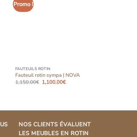
Promo !
er
Ajouter
iste
à la liste
ies
d’envies
FAUTEUILS ROTIN
Fauteuil rotin sympa | NOVA
Le
Le
1,150.00
€
1,100.00
€
prix
prix
initial
actuel
était :
est :
1,150.00€.
1,100.00€.
LUS
NOS CLIENTS ÉVALUENT
LES MEUBLES EN ROTIN