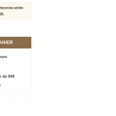
recevez entre
ût
.
n et Métal | TIKO
ANIER
jours
ir de 99€
7