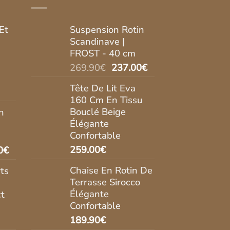
Et
Suspension Rotin
Scandinave |
FROST - 40 cm
Le
Le
269.90
€
237.00
€
prix
prix
Tête De Lit Eva
initial
actuel
160 Cm En Tissu
était :
est :
Bouclé Beige
n
l
269.90€.
237.00€.
Élégante
Confortable
.00€.
Le
259.00
€
0
€
prix
Chaise En Rotin De
ts
actuel
Terrasse Sirocco
est :
Élégante
t
0€.
269.90€.
Confortable
189.90
€