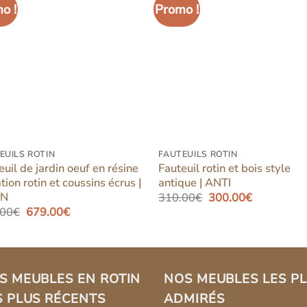
o !
Promo !
Ajouter
Ajout
à la liste
à la l
d’envies
d’env
EUILS ROTIN
FAUTEUILS ROTIN
euil de jardin oeuf en résine
Fauteuil rotin et bois style
tion rotin et coussins écrus |
antique | ANTI
AN
Le
Le
310.00
€
300.00
€
prix
prix
Le
Le
.00
€
679.00
€
initial
actuel
prix
prix
était :
est :
initial
actuel
310.00€.
300.00€.
était :
est :
699.00€.
679.00€.
S MEUBLES EN ROTIN
NOS MEUBLES LES P
S PLUS RÉCENTS
ADMIRÉS