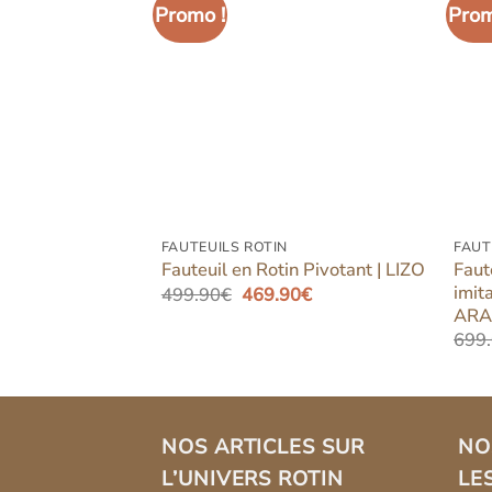
Promo !
Prom
Ajouter
Ajouter
à la liste
à la liste
d’envies
d’envies
FAUTEUILS ROTIN
FAUT
Faut
moderne | MODI
Fauteuil en Rotin Pivotant | LIZO
imita
Le
Le
Le
0
€
499.90
€
469.90
€
prix
prix
prix
AR
actuel
initial
actuel
699
est :
était :
est :
0€.
740.00€.
499.90€.
469.90€.
NOS ARTICLES SUR
NO
L’UNIVERS ROTIN
LE