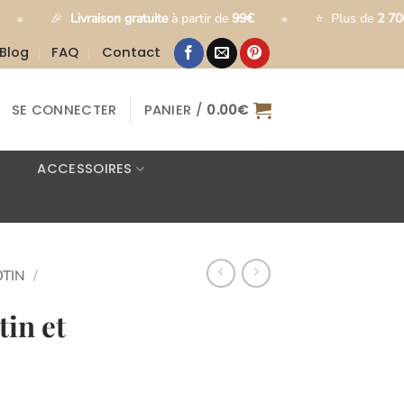
•
ivraison gratuite
à partir de
99€
⭐
Plus de
2 700 clients satis
Blog
FAQ
Contact
SE CONNECTER
PANIER /
0.00
€
ACCESSOIRES
OTIN
/
tin et