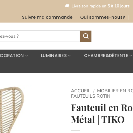
•
🚚
Livraison rapide en
5 à 10 jours
🎉
L
Suivre ma commande
Qui sommes-nous?
ÉCORATION
LUMINAIRES
CHAMBRE&DÉTENTE
ACCUEIL
/
MOBILIER EN R
FAUTEUILS ROTIN
Fauteuil en Ro
Ajouter
à la
Métal | TIKO
liste
d’envies