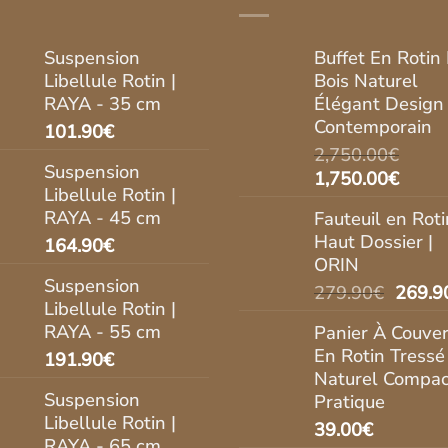
Suspension
Buffet En Rotin 
Libellule Rotin |
Bois Naturel
RAYA - 35 cm
Élégant Design
Contemporain
101.90
€
2,750.00
€
Suspension
Le
Le
1,750.00
€
Libellule Rotin |
prix
prix
RAYA - 45 cm
Fauteuil en Roti
initial
actue
Haut Dossier |
164.90
€
était :
est :
ORIN
2,750.00€.
1,750
Suspension
Le
279.90
€
269.9
Libellule Rotin |
prix
RAYA - 55 cm
Panier À Couver
initial
En Rotin Tressé
191.90
€
était :
Naturel Compac
279.9
Suspension
Pratique
Libellule Rotin |
39.00
€
RAYA - 65 cm