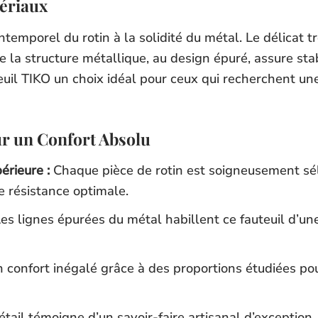
tériaux
ntemporel du rotin à la solidité du métal. Le délicat t
 la structure métallique, au design épuré, assure stabi
euil TIKO un choix idéal pour ceux qui recherchent u
ur un Confort Absolu
érieure :
Chaque pièce de rotin est soigneusement séle
ne résistance optimale.
es lignes épurées du métal habillent ce fauteuil d’u
n confort inégalé grâce à des proportions étudiées po
ail témoigne d’un savoir-faire artisanal d’exception,