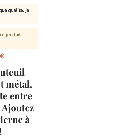
ue qualité, je
ce produit
Le
0
€
prix
uteuil
actuel
est :
t métal,
€.
259.90€.
ite entre
. Ajoutez
derne à
!