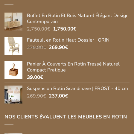
Buffet En Rotin Et Bois Naturel Élégant Design
Contemporain
Le
Le
2,750.00
€
1,750.00
€
prix
prix
Fauteuil en Rotin Haut Dossier | ORIN
initial
actuel
Le
Le
279.90
€
269.90
était :
€
est :
prix
prix
2,750.00€.
1,750.00€.
initial
actuel
Panier À Couverts En Rotin Tressé Naturel
était :
est :
Compact Pratique
279.90€.
269.90€.
39.00
€
Suspension Rotin Scandinave | FROST - 40 cm
Le
Le
269.90
€
237.00
€
prix
prix
initial
actuel
était :
est :
NOS CLIENTS ÉVALUENT LES MEUBLES EN ROTIN
269.90€.
237.00€.