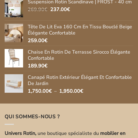
Suspension Rotin Scandinave | FROST - 40 cm
Le
Le
269.90
€
237.00
€
prix
prix
initial
actuel
Tête De Lit Eva 160 Cm En Tissu Bouclé Beige
était :
est :
Élégante Confortable
269.90€.
237.00€.
259.00
€
Chaise En Rotin De Terrasse Sirocco Élégante
Confortable
189.90
€
Canapé Rotin Extérieur Élégant Et Confortable
De Jardin
Plage
1,750.00
€
–
1,950.00
€
de
prix :
1,750.00€
QUI SOMMES-NOUS ?
à
1,950.00€
Univers Rotin,
une boutique spécialiste du
mobilier en