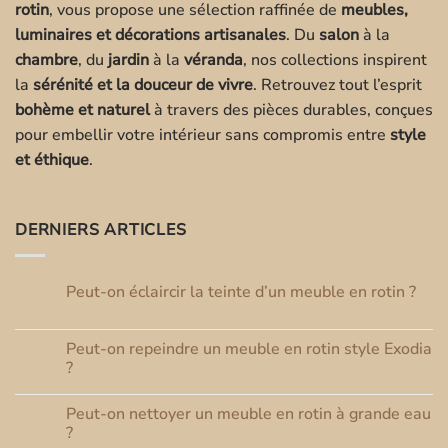
rotin
, vous propose une sélection raffinée de
meubles,
luminaires et décorations artisanales
. Du
salon
à la
chambre
, du
jardin
à la
véranda
, nos collections inspirent
la
sérénité et la douceur de vivre
. Retrouvez tout l’esprit
bohème et naturel
à travers des pièces durables, conçues
pour embellir votre intérieur sans compromis entre
style
et éthique
.
DERNIERS ARTICLES
Peut-on éclaircir la teinte d’un meuble en rotin ?
03
Août
Aucun
commentaire
sur
Peut-on repeindre un meuble en rotin style Exodia
01
Peut-
Août
on
?
éclaircir
Aucun
la
commentaire
teinte
Peut-on nettoyer un meuble en rotin à grande eau
30
sur
d’un
Peut-
Juil
meuble
?
on
en