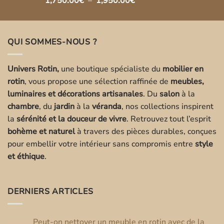
1,750.00
€
–
1,950.00
€
de
prix :
1,750.00€
QUI SOMMES-NOUS ?
à
1,950.00€
Univers Rotin,
une boutique spécialiste du
mobilier en
rotin
, vous propose une sélection raffinée de
meubles,
luminaires et décorations artisanales
. Du
salon
à la
chambre
, du
jardin
à la
véranda
, nos collections inspirent
la
sérénité et la douceur de vivre
. Retrouvez tout l’esprit
bohème et naturel
à travers des pièces durables, conçues
pour embellir votre intérieur sans compromis entre
style
et éthique
.
DERNIERS ARTICLES
Peut-on nettoyer un meuble en rotin avec de la
08