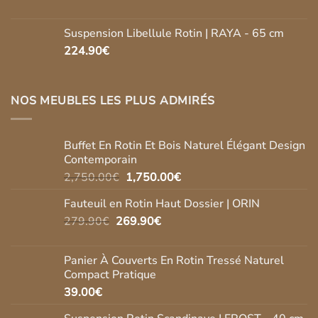
Suspension Libellule Rotin | RAYA - 65 cm
224.90
€
NOS MEUBLES LES PLUS ADMIRÉS
Buffet En Rotin Et Bois Naturel Élégant Design
Contemporain
Le
Le
2,750.00
€
1,750.00
€
prix
prix
Fauteuil en Rotin Haut Dossier | ORIN
initial
actuel
Le
Le
279.90
€
269.90
était :
€
est :
prix
prix
2,750.00€.
1,750.00€.
initial
actuel
Panier À Couverts En Rotin Tressé Naturel
était :
est :
Compact Pratique
279.90€.
269.90€.
39.00
€