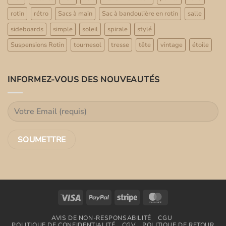
rotin
rétro
Sacs à main
Sac à bandoulière en rotin
salle
sideboards
simple
soleil
spirale
stylé
Suspensions Rotin
tournesol
tresse
tête
vintage
étoile
INFORMEZ-VOUS DES NOUVEAUTÉS
Visa
PayPal
Stripe
MasterCard
AVIS DE NON-RESPONSABILITÉ
CGU
POLITIQUE DE CONFIDENTIALITÉ
CGV
POLITIQUE DE RETOUR