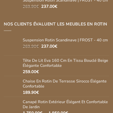
Suspension Rotin Scandinave | FROST - 40 cm
Le
Le
269.90
€
237.00
€
prix
prix
initial
actuel
était :
est :
NOS CLIENTS ÉVALUENT LES MEUBLES EN ROTIN
269.90€.
237.00€.
Suspension Rotin Scandinave | FROST - 40 cm
Le
Le
269.90
€
237.00
€
prix
prix
initial
actuel
Tête De Lit Eva 160 Cm En Tissu Bouclé Beige
était :
est :
Élégante Confortable
269.90€.
237.00€.
259.00
€
Chaise En Rotin De Terrasse Sirocco Élégante
Confortable
189.90
€
Canapé Rotin Extérieur Élégant Et Confortable
De Jardin
Plage