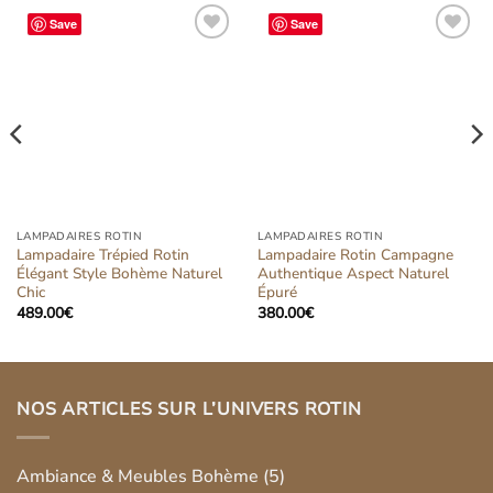
Save
Save
Ajouter
Ajouter
à la liste
à la liste
d’envies
d’envies
LAMPADAIRES ROTIN
LAMPADAIRES ROTIN
Lampadaire Trépied Rotin
Lampadaire Rotin Campagne
Élégant Style Bohème Naturel
Authentique Aspect Naturel
Chic
Épuré
489.00
€
380.00
€
NOS ARTICLES SUR L’UNIVERS ROTIN
Ambiance & Meubles Bohème
(5)