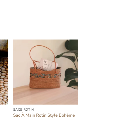
er
Ajouter
iste
à la liste
ies
d’envies
SACS ROTIN
Sac À Main Rotin Style Bohème