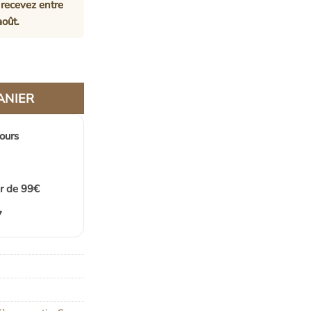
recevez entre
août
.
Rotin Bali Compact Et Élégant Avec Bandoulière
ANIER
jours
ir de 99€
7