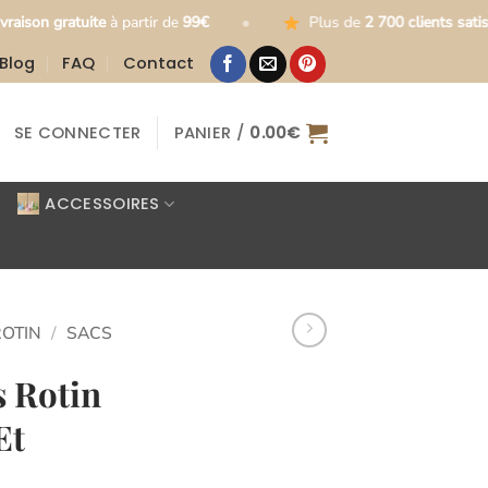
•
•
 partir de
99€
Plus de
2 700 clients satisfaits
Blog
FAQ
Contact
SE CONNECTER
PANIER /
0.00
€
ACCESSOIRES
ROTIN
/
SACS
s Rotin
Et