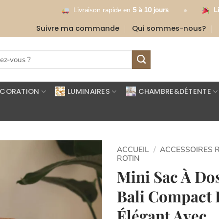
•
Livraison rapide en
5 à 10 jours
Livraison gratuite
à
Suivre ma commande
Qui sommes-nous?
ÉCORATION
LUMINAIRES
CHAMBRE&DÉTENTE
ACCUEIL
/
ACCESSOIRES 
ROTIN
Mini Sac À Do
Ajouter
à la
Bali Compact 
liste
d’envies
Élégant Avec