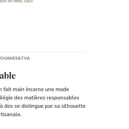
ère en rotin
,
Sacs
DOUANES&TVA
rable
in fait main incarne une mode
ivilégie des matières responsables
 à dos se distingue par sa silhouette
tisanale.