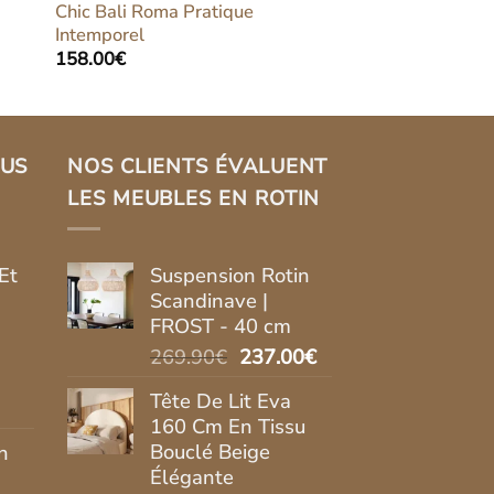
Chic Bali Roma Pratique
Intemporel
158.00
€
LUS
NOS CLIENTS ÉVALUENT
LES MEUBLES EN ROTIN
Et
Suspension Rotin
Scandinave |
FROST - 40 cm
Le
Le
269.90
€
237.00
€
prix
prix
Tête De Lit Eva
initial
actuel
160 Cm En Tissu
était :
est :
Bouclé Beige
n
l
269.90€.
237.00€.
Élégante