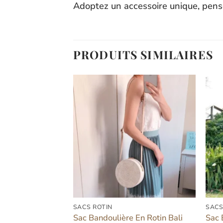
Adoptez un accessoire unique, pens
PRODUITS SIMILAIRES
Ajouter
Ajouter
à la liste
à la liste
d’envies
d’envies
SACS ROTIN
SACS
 Rotin
Sac Bandoulière En Rotin Bali
Sac 