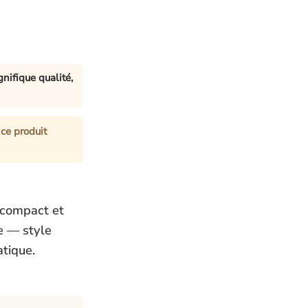
nifique qualité,
ce produit
, compact et
e — style
atique.