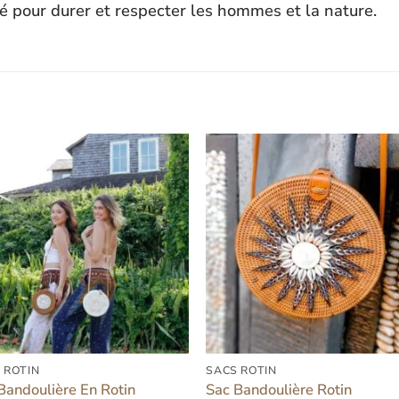
é pour durer et respecter les hommes et la nature.
Ajouter
Ajout
à la liste
à la l
d’envies
d’env
 ROTIN
SACS ROTIN
Bandoulière En Rotin
Sac Bandoulière Rotin