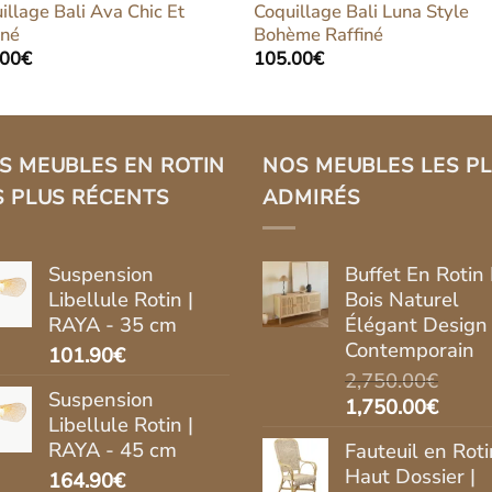
illage Bali Ava Chic Et
Coquillage Bali Luna Style
iné
Bohème Raffiné
.00
€
105.00
€
S MEUBLES EN ROTIN
NOS MEUBLES LES P
S PLUS RÉCENTS
ADMIRÉS
Suspension
Buffet En Rotin 
Libellule Rotin |
Bois Naturel
RAYA - 35 cm
Élégant Design
Contemporain
101.90
€
2,750.00
€
Suspension
Le
Le
1,750.00
€
Libellule Rotin |
prix
prix
RAYA - 45 cm
Fauteuil en Roti
initial
actue
Haut Dossier |
164.90
€
était :
est :