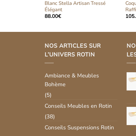
Élégant Chic
Blanc Stella Artisan Tressé
Coqu
n
Élégant
Raff
88.00
€
105
NOS ARTICLES SUR
NO
L’UNIVERS ROTIN
LE
Ambiance & Meubles
Bohème
(5)
Conseils Meubles en Rotin
(38)
Conseils Suspensions Rotin