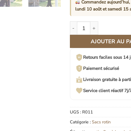
Commandez aujourd’hui, 
lundi 10 août
et
samedi 15 
quantité de Mini Sac À Dos 
AJOUTER AU P
Retours faciles sous 14 
Paiement sécurisé
Livraison gratuite à part
Service client réactif 7j/
UGS :
R011
Catégorie :
Sacs rotin