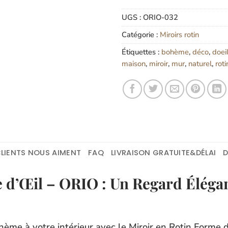
UGS :
ORIO-032
Catégorie :
Miroirs rotin
Étiquettes :
bohème
,
déco
,
doei
maison
,
miroir
,
mur
,
naturel
,
roti
LIENTS NOUS AIMENT
FAQ
LIVRAISON GRATUITE&DÉLAI
 d’Œil – ORIO : Un Regard Éléga
me à votre intérieur avec le Miroir en Rotin Forme d