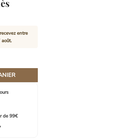
dès
recevez entre
 août
.
Forme d'Œil | ORIO
ANIER
jours
ir de 99€
7