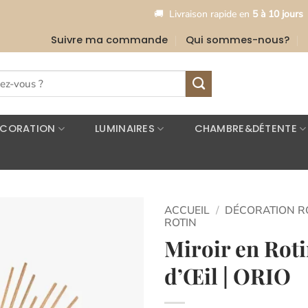
•
🚚
Livraison rapide en
5 à 10 jours
🎉
L
Suivre ma commande
Qui sommes-nous?
ÉCORATION
LUMINAIRES
CHAMBRE&DÉTENTE
ACCUEIL
/
DÉCORATION R
ROTIN
Miroir en Rot
Ajouter
à la
d’Œil | ORIO
liste
d’envies