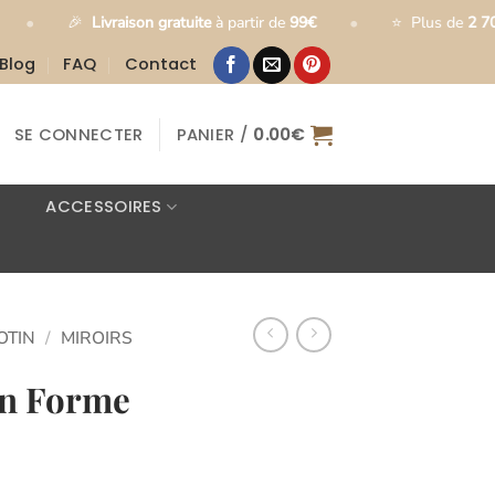
•
ivraison gratuite
à partir de
99€
⭐
Plus de
2 700 clients satis
Blog
FAQ
Contact
SE CONNECTER
PANIER /
0.00
€
ACCESSOIRES
OTIN
/
MIROIRS
in Forme