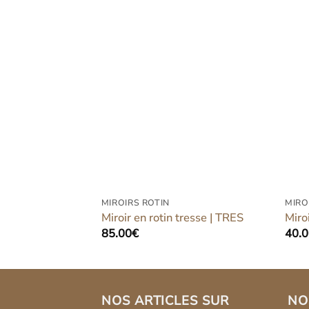
Ajouter
Ajouter
à la liste
à la liste
d’envies
d’envies
MIROIRS ROTIN
MIRO
tournesol | TUNO
Miroir en rotin tresse | TRES
Miro
85.00
€
40.
NOS ARTICLES SUR
NO