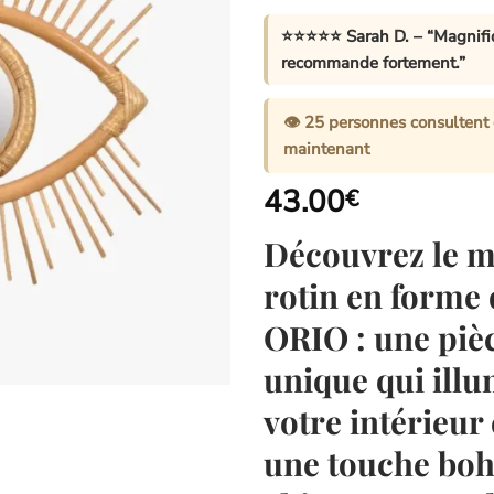
⭐⭐⭐⭐⭐
Sarah D.
– “Magnifiq
recommande fortement.”
👁️
25
personnes consultent 
maintenant
43.00
€
Découvrez le m
rotin en forme 
ORIO : une piè
unique qui ill
votre intérieur 
une touche bo