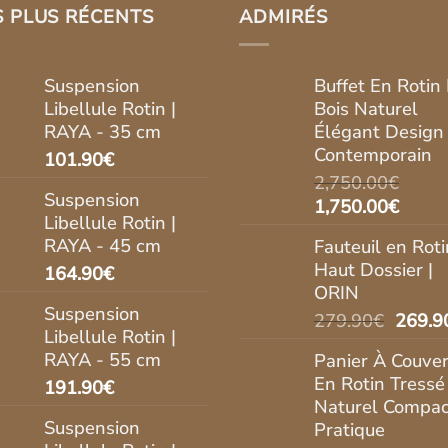
S PLUS RÉCENTS
ADMIRÉS
Suspension
Buffet En Rotin 
Libellule Rotin |
Bois Naturel
RAYA - 35 cm
Élégant Design
Contemporain
101.90
€
2,750.00
€
Suspension
Le
Le
1,750.00
€
Libellule Rotin |
prix
prix
RAYA - 45 cm
Fauteuil en Roti
initial
actue
Haut Dossier |
164.90
€
était :
est :
ORIN
2,750.00€.
1,750
Suspension
Le
279.90
€
269.9
Libellule Rotin |
prix
RAYA - 55 cm
Panier À Couver
initial
En Rotin Tressé
191.90
€
était :
Naturel Compac
279.9
Suspension
Pratique