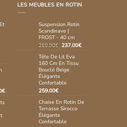
LES MEUBLES EN ROTIN
Et
Suspension Rotin
Scandinave |
FROST - 40 cm
Le
Le
269.90
€
237.00
€
prix
prix
Tête De Lit Eva
initial
actuel
160 Cm En Tissu
était :
est :
Bouclé Beige
n
l
269.90€.
237.00€.
Élégante
Confortable
.00€.
Le
259.00
€
0
€
prix
Chaise En Rotin De
ts
actuel
Terrasse Sirocco
est :
Élégante
t
0€.
269.90€.
Confortable