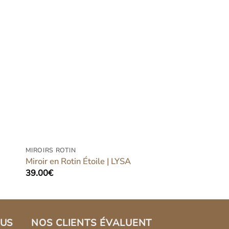
er
Ajouter
iste
à la liste
ies
d’envies
MIROIRS ROTIN
Miroir en Rotin Étoile | LYSA
39.00
€
LUS
NOS CLIENTS ÉVALUENT