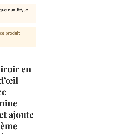
ue qualité, je
ce produit
iroir en
d’œil
ce
umine
et ajoute
hème