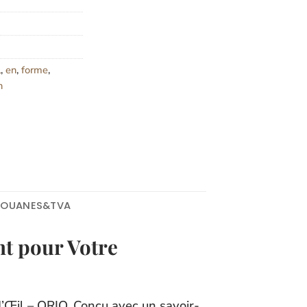
l
,
en
,
forme
,
n
DOUANES&TVA
nt pour Votre
’Œil – ORIO. Conçu avec un savoir-