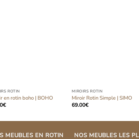
Ajouter
Ajout
à la liste
à la l
d’envies
d’env
IRS ROTIN
MIROIRS ROTIN
ir en rotin boho | BOHO
Miroir Rotin Simple | SIMO
00
€
69.00
€
S MEUBLES EN ROTIN
NOS MEUBLES LES P