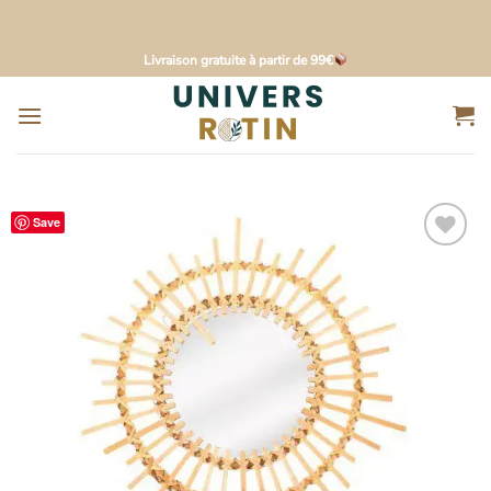
Passer
Livraison gratuite à partir de 99€
au
contenu
Save
Ajouter
à la
liste
d’envies