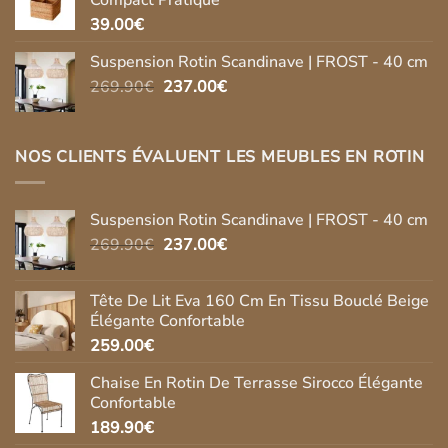
Compact Pratique
279.90€.
269.90€.
39.00
€
Suspension Rotin Scandinave | FROST - 40 cm
Le
Le
269.90
€
237.00
€
prix
prix
initial
actuel
était :
est :
NOS CLIENTS ÉVALUENT LES MEUBLES EN ROTIN
269.90€.
237.00€.
Suspension Rotin Scandinave | FROST - 40 cm
Le
Le
269.90
€
237.00
€
prix
prix
initial
actuel
Tête De Lit Eva 160 Cm En Tissu Bouclé Beige
était :
est :
Élégante Confortable
269.90€.
237.00€.
259.00
€
Chaise En Rotin De Terrasse Sirocco Élégante
Confortable
189.90
€