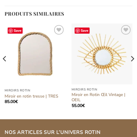
PRODUITS SIMILAIRES
Save
Save
Ajouter
Ajouter
à la liste
à la liste
d’envies
d’envies
MIROIRS ROTIN
MIROIRS ROTIN
Miroir en Rotin Œil Vintage |
Miroir en rotin tresse | TRES
OEIL
85.00
€
55.00
€
NOS ARTICLES SUR L’UNIVERS ROTIN