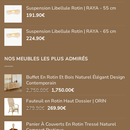
Suspension Libellule Rotin | RAYA - 55 cm
191.90
€
Suspension Libellule Rotin | RAYA - 65 cm
224.90
€
NOS MEUBLES LES PLUS ADMIRÉS
Buffet En Rotin Et Bois Naturel Élégant Design
Contemporain
Le
Le
2,750.00
€
1,750.00
€
prix
prix
Fauteuil en Rotin Haut Dossier | ORIN
initial
actuel
Le
Le
279.90
€
269.90
était :
€
est :
prix
prix
2,750.00€.
1,750.00€.
initial
actuel
Panier À Couverts En Rotin Tressé Naturel
était :
est :