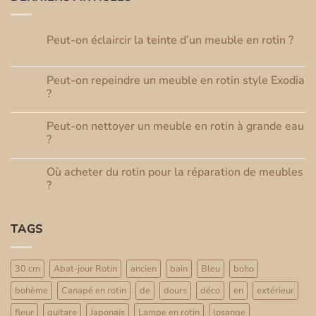
Peut-on éclaircir la teinte d’un meuble en rotin ?
03
Août
Aucun
commentaire
sur
Peut-on repeindre un meuble en rotin style Exodia
01
Peut-
Août
on
?
éclaircir
Aucun
la
commentaire
teinte
Peut-on nettoyer un meuble en rotin à grande eau
30
sur
d’un
Peut-
Juil
meuble
?
on
en
repeindre
Aucun
rotin
un
commentaire
?
Où acheter du rotin pour la réparation de meubles
25
meuble
sur
en
Peut-
Juil
?
rotin
on
style
nettoyer
Aucun
Exodia
un
commentaire
?
meuble
sur
TAGS
en
Où
rotin
acheter
à
du
grande
rotin
eau
pour
30 cm
Abat-jour Rotin
ancien
bain
Bleu
boho
?
la
réparation
bohème
Canapé en rotin
de
dours
déco
en
extérieur
de
meubles
?
fleur
guitare
Japonais
Lampe en rotin
losange