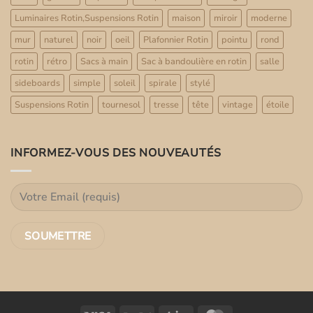
Luminaires Rotin,Suspensions Rotin
maison
miroir
moderne
mur
naturel
noir
oeil
Plafonnier Rotin
pointu
rond
rotin
rétro
Sacs à main
Sac à bandoulière en rotin
salle
sideboards
simple
soleil
spirale
stylé
Suspensions Rotin
tournesol
tresse
tête
vintage
étoile
INFORMEZ-VOUS DES NOUVEAUTÉS