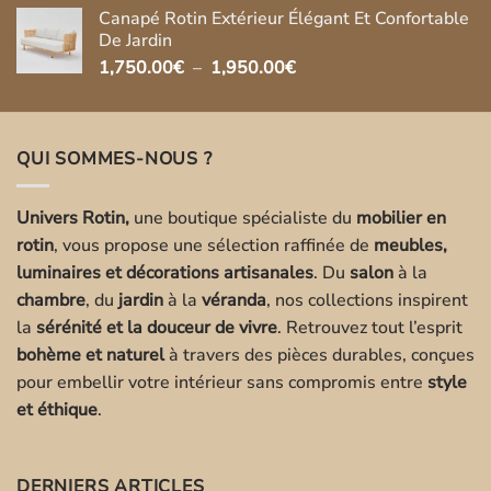
Canapé Rotin Extérieur Élégant Et Confortable
De Jardin
Plage
1,750.00
€
–
1,950.00
€
de
prix :
1,750.00€
QUI SOMMES-NOUS ?
à
1,950.00€
Univers Rotin,
une boutique spécialiste du
mobilier en
rotin
, vous propose une sélection raffinée de
meubles,
luminaires et décorations artisanales
. Du
salon
à la
chambre
, du
jardin
à la
véranda
, nos collections inspirent
la
sérénité et la douceur de vivre
. Retrouvez tout l’esprit
bohème et naturel
à travers des pièces durables, conçues
pour embellir votre intérieur sans compromis entre
style
et éthique
.
DERNIERS ARTICLES