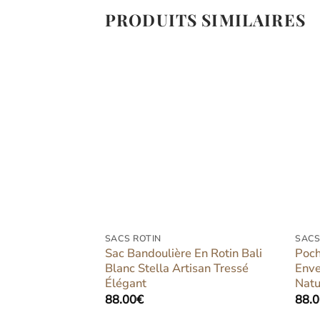
PRODUITS SIMILAIRES
Ajouter
Ajouter
à la liste
à la liste
d’envies
d’envies
SACS ROTIN
SACS
 En Rotin Blanc
Sac Bandoulière En Rotin Bali
Poch
 Bohème Chic
Blanc Stella Artisan Tressé
Enve
Élégant
Natu
88.00
€
88.