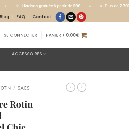
•
vraison gratuite
à partir de
99€
⭐
Plus de
2 700 clients satisf
Blog
FAQ
Contact
SE CONNECTER
PANIER /
0.00
€
ACCESSOIRES
ROTIN
/
SACS
re Rotin
l
el Chic