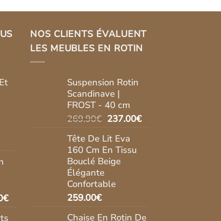
LUS
NOS CLIENTS ÉVALUENT
LES MEUBLES EN ROTIN
Et
Suspension Rotin
Scandinave |
FROST - 40 cm
Le
Le
269.90
€
237.00
€
prix
prix
Tête De Lit Eva
initial
actuel
160 Cm En Tissu
était :
est :
Bouclé Beige
n
l
269.90€.
237.00€.
Élégante
Confortable
.00€.
Le
259.00
€
0
€
prix
Chaise En Rotin De
ts