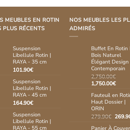
S MEUBLES EN ROTIN
NOS MEUBLES LES P
S PLUS RÉCENTS
ADMIRÉS
Suspension
Buffet En Rotin 
Libellule Rotin |
Bois Naturel
RAYA - 35 cm
Élégant Design
Contemporain
101.90
€
2,750.00
€
Suspension
Le
Le
1,750.00
€
Libellule Rotin |
prix
prix
RAYA - 45 cm
Fauteuil en Roti
initial
actue
Haut Dossier |
164.90
€
était :
est :
ORIN
2,750.00€.
1,750
Suspension
Le
279.90
€
269.9
Libellule Rotin |
prix
RAYA - 55 cm
Panier À Couver