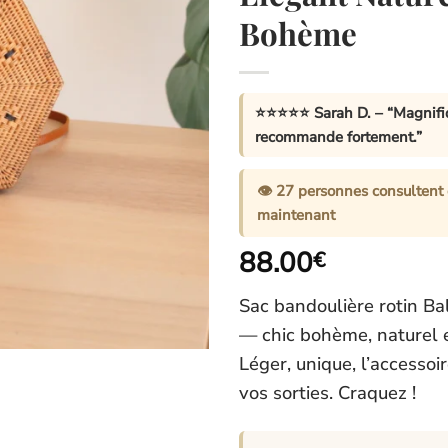
Bohème
⭐⭐⭐⭐⭐
Sarah D.
– “Magnifiq
recommande fortement.”
👁️
27
personnes consultent 
maintenant
88.00
€
Sac bandoulière rotin Ba
— chic bohème, naturel e
Léger, unique, l’accessoir
vos sorties. Craquez !