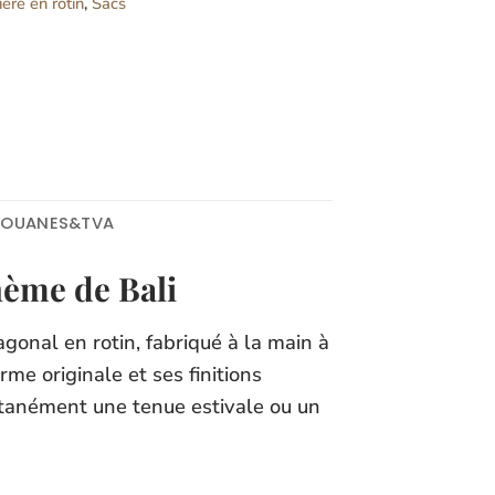
ère en rotin
,
Sacs
DOUANES&TVA
hème de Bali
gonal en rotin, fabriqué à la main à
rme originale et ses finitions
antanément une tenue estivale ou un