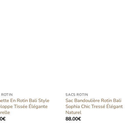
Ajouter
Ajout
à la liste
à la l
d’envies
d’env
 ROTIN
SACS ROTIN
ette En Rotin Bali Style
Sac Bandoulière Rotin Bali
loppe Tissée Élégante
Sophia Chic Tressé Élégant
relle
Naturel
00
€
88.00
€