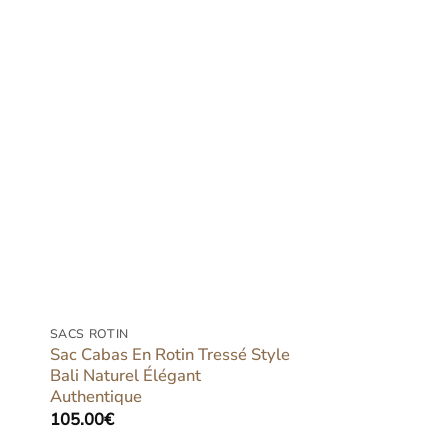
er
Ajouter
iste
à la liste
ies
d’envies
SACS ROTIN
Sac Cabas En Rotin Tressé Style
Bali Naturel Élégant
Authentique
105.00
€