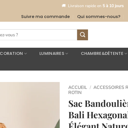
•
🚚
Livraison rapide en
5 à 10 jours
🎉
Li
Suivre ma commande
Qui sommes-nous?
ÉCORATION
LUMINAIRES
CHAMBRE&DÉTENTE
ACCUEIL
/
ACCESSOIRES 
ROTIN
Sac Bandouliè
Ajouter
à la
Bali Hexagona
liste
d’envies
Élégant Natur