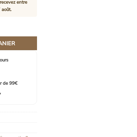
recevez entre
 août
.
e Rotin Bali Hexagonal Élégant Naturel Chic Bohème
ANIER
jours
ir de 99€
7