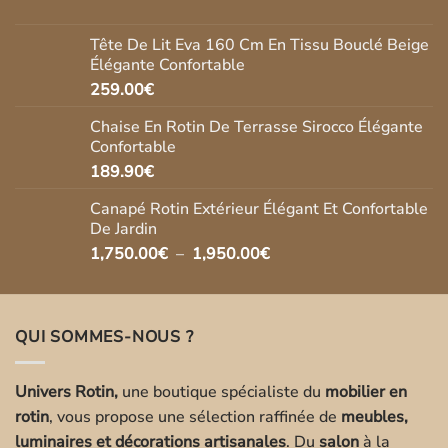
prix
prix
initial
actuel
Tête De Lit Eva 160 Cm En Tissu Bouclé Beige
était :
est :
Élégante Confortable
269.90€.
237.00€.
259.00
€
Chaise En Rotin De Terrasse Sirocco Élégante
Confortable
189.90
€
Canapé Rotin Extérieur Élégant Et Confortable
De Jardin
Plage
1,750.00
€
–
1,950.00
€
de
prix :
1,750.00€
QUI SOMMES-NOUS ?
à
1,950.00€
Univers Rotin,
une boutique spécialiste du
mobilier en
rotin
, vous propose une sélection raffinée de
meubles,
luminaires et décorations artisanales
. Du
salon
à la