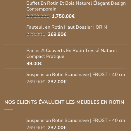
Buffet En Rotin Et Bois Naturel Élégant Design
Contemporain
Le
Le
2,750.00
€
1,750.00
€
prix
prix
Fauteuil en Rotin Haut Dossier | ORIN
initial
actuel
Le
Le
279.90
€
269.90
était :
€
est :
prix
prix
2,750.00€.
1,750.00€.
initial
actuel
Panier À Couverts En Rotin Tressé Naturel
était :
est :
Compact Pratique
279.90€.
269.90€.
39.00
€
Suspension Rotin Scandinave | FROST - 40 cm
Le
Le
269.90
€
237.00
€
prix
prix
initial
actuel
était :
est :
NOS CLIENTS ÉVALUENT LES MEUBLES EN ROTIN
269.90€.
237.00€.
Suspension Rotin Scandinave | FROST - 40 cm
Le
Le
269.90
€
237.00
€