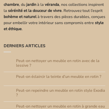
chambre
, du
jardin
à la
véranda
, nos collections inspirent
la
sérénité et la douceur de vivre
. Retrouvez tout l’esprit
bohème et naturel
à travers des pièces durables, conçues
pour embellir votre intérieur sans compromis entre
style
et éthique
.
DERNIERS ARTICLES
Peut-on nettoyer un meuble en rotin avec de la
08
Août
lessive ?
Aucun
commentaire
Peut-on éclaircir la teinte d’un meuble en rotin ?
03
sur
Peut-
Août
Aucun
on
commentaire
nettoyer
sur
un
Peut-on repeindre un meuble en rotin style Exodia
01
Peut-
meuble
Août
on
?
en
éclaircir
rotin
Aucun
la
avec
commentaire
teinte
de
Peut-on nettoyer un meuble en rotin à grande eau
30
sur
d’un
la