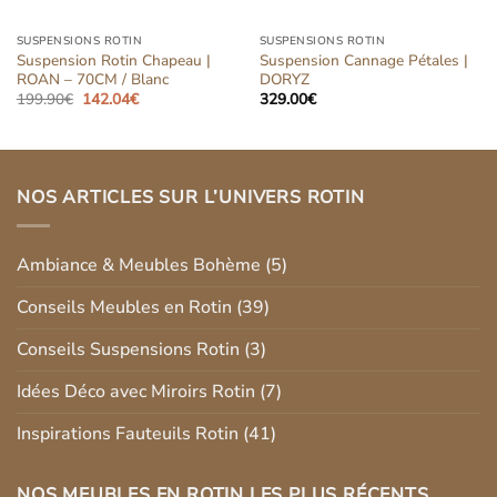
SUSPENSIONS ROTIN
SUSPENSIONS ROTIN
Suspension Rotin Chapeau |
Suspension Cannage Pétales |
ROAN – 70CM / Blanc
DORYZ
Le
Le
199.90
€
142.04
€
329.00
€
prix
prix
initial
actuel
était :
est :
199.90€.
142.04€.
NOS ARTICLES SUR L’UNIVERS ROTIN
Ambiance & Meubles Bohème
(5)
Conseils Meubles en Rotin
(39)
Conseils Suspensions Rotin
(3)
Idées Déco avec Miroirs Rotin
(7)
Inspirations Fauteuils Rotin
(41)
NOS MEUBLES EN ROTIN LES PLUS RÉCENTS