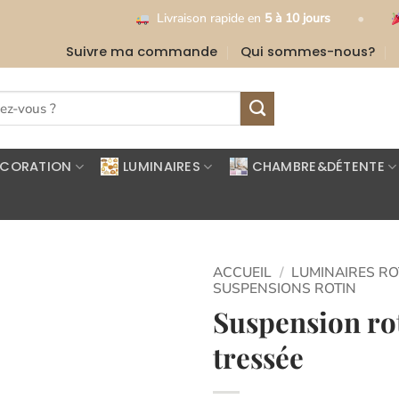
•
Livraison rapide en
5 à 10 jours
Livraison gra
Suivre ma commande
Qui sommes-nous?
ÉCORATION
LUMINAIRES
CHAMBRE&DÉTENTE
ACCUEIL
/
LUMINAIRES RO
SUSPENSIONS ROTIN
Suspension ro
Ajouter
à la
tressée
liste
d’envies