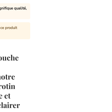
nifique qualité,
ce produit
touche
notre
rotin
e et
lairer