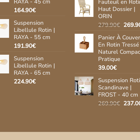
RAYA - 45 cm
Fauteuil en Roti
initial
actue
Haut Dossier |
164.90
€
était :
est :
ORIN
2,750.00€.
1,750
Suspension
Le
279.90
€
269.9
Libellule Rotin |
prix
RAYA - 55 cm
Panier À Couver
initial
En Rotin Tressé
191.90
€
était :
Naturel Compac
279.9
Suspension
Pratique
Libellule Rotin |
39.00
€
RAYA - 65 cm
Suspension Rot
224.90
€
Scandinave |
FROST - 40 cm
Le
269.90
€
237.0
prix
initial
était :
269.9