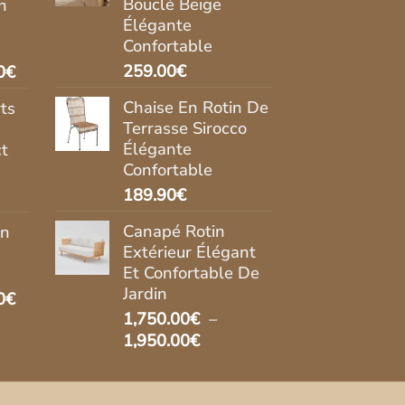
Bouclé Beige
n
l
269.90€.
237.00€.
Élégante
Confortable
.00€.
Le
259.00
€
0
€
prix
Chaise En Rotin De
ts
actuel
Terrasse Sirocco
est :
Élégante
t
0€.
269.90€.
Confortable
189.90
€
Canapé Rotin
in
Extérieur Élégant
Et Confortable De
Jardin
Le
0
€
1,750.00
€
–
prix
Plage
1,950.00
€
actuel
de
est :
prix :
0€.
237.00€.
1,750.00€