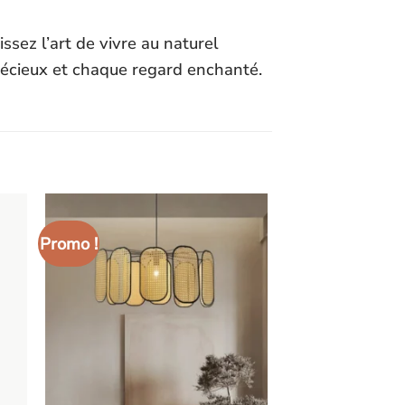
ssez l’art de vivre au naturel
récieux et chaque regard enchanté.
Promo !
er
Ajouter
iste
à la liste
ies
d’envies