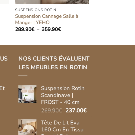
SUSPENSIONS ROTIN
Suspension Cannage Salle à
Manger | YEHO
Plage
289.90
€
–
359.90
€
de
prix :
289.90€
à
359.90€
LUS
NOS CLIENTS ÉVALUENT
LES MEUBLES EN ROTIN
Et
Suspension Rotin
Scandinave |
FROST - 40 cm
Le
Le
269.90
€
237.00
€
prix
prix
Tête De Lit Eva
initial
actuel
160 Cm En Tissu
était :
est :