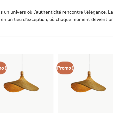
un univers où l’authenticité rencontre l’élégance. Lai
s en un lieu d’exception, où chaque moment devient p
o !
Promo !
Ajouter
Ajout
à la liste
à la l
d’envies
d’env