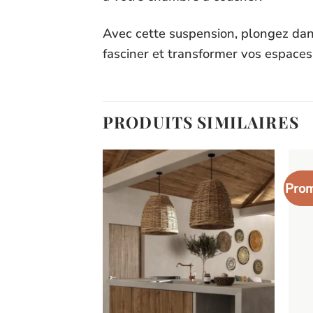
Avec cette suspension, plongez dans 
fasciner et transformer vos espace
PRODUITS SIMILAIRES
Prom
Ajouter
Ajouter
à la liste
à la liste
d’envies
d’envies