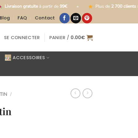
•
•
tuite
à partir de
99€
Plus de
2 700 clients satisfaits
Blog
FAQ
Contact
SE CONNECTER
PANIER /
0.00
€
ACCESSOIRES
TIN
/
tin