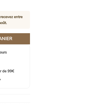
recevez entre
août
.
ANIER
jours
ir de 99€
7