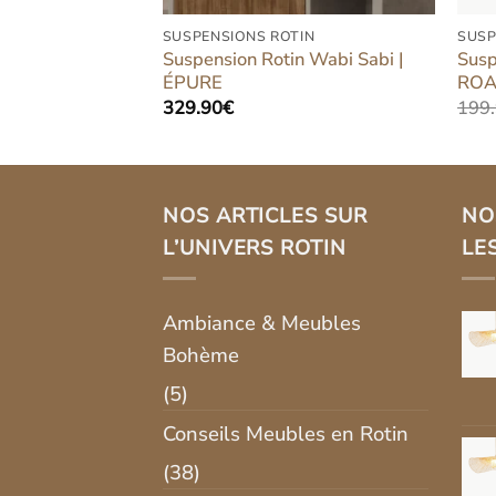
TIN
SUSPENSIONS ROTIN
SUSP
n Chapeau |
Suspension Rotin Wabi Sabi |
Susp
ÉPURE
ROAN
Le
329.90
€
199
prix
actuel
est :
.
32.14€.
NOS ARTICLES SUR
NO
L’UNIVERS ROTIN
LE
Ambiance & Meubles
Bohème
(5)
Conseils Meubles en Rotin
(38)