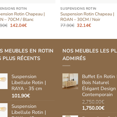
ENSIONS ROTIN
SUSPENSIONS ROTIN
ension Rotin Chapeau |
Suspension Rotin Chapeau |
 – 70CM / Blanc
ROAN – 30CM / Noir
Le
Le
Le
Le
.90
€
142.04
€
77.90
€
32.14
€
prix
prix
prix
prix
initial
actuel
initial
actuel
était :
est :
était :
est :
199.90€.
142.04€.
77.90€.
32.14€.
S MEUBLES EN ROTIN
NOS MEUBLES LES P
S PLUS RÉCENTS
ADMIRÉS
Suspension
Buffet En Rotin 
Libellule Rotin |
Bois Naturel
RAYA - 35 cm
Élégant Design
Contemporain
101.90
€
2,750.00
€
Suspension
Le
Le
1,750.00
€
Libellule Rotin |
prix
prix