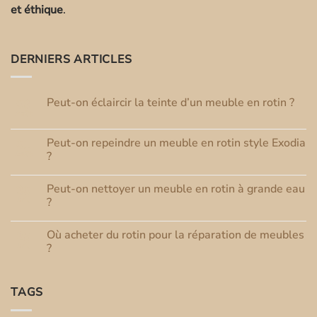
et éthique
.
DERNIERS ARTICLES
Peut-on éclaircir la teinte d’un meuble en rotin ?
03
Août
Aucun
commentaire
sur
Peut-on repeindre un meuble en rotin style Exodia
01
Peut-
Août
on
?
éclaircir
Aucun
la
commentaire
teinte
Peut-on nettoyer un meuble en rotin à grande eau
30
sur
d’un
Peut-
Juil
meuble
?
on
en
repeindre
Aucun
rotin
un
commentaire
?
Où acheter du rotin pour la réparation de meubles
25
meuble
sur
en
Peut-
Juil
?
rotin
on
style
nettoyer
Aucun
Exodia
un
commentaire
?
meuble
sur
TAGS
en
Où
rotin
acheter
à
du