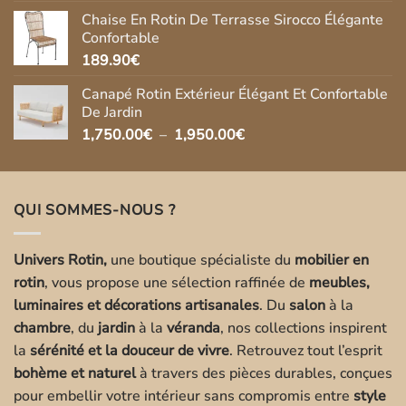
Chaise En Rotin De Terrasse Sirocco Élégante
Confortable
189.90
€
Canapé Rotin Extérieur Élégant Et Confortable
De Jardin
Plage
1,750.00
€
–
1,950.00
€
de
prix :
1,750.00€
QUI SOMMES-NOUS ?
à
1,950.00€
Univers Rotin,
une boutique spécialiste du
mobilier en
rotin
, vous propose une sélection raffinée de
meubles,
luminaires et décorations artisanales
. Du
salon
à la
chambre
, du
jardin
à la
véranda
, nos collections inspirent
la
sérénité et la douceur de vivre
. Retrouvez tout l’esprit
bohème et naturel
à travers des pièces durables, conçues
pour embellir votre intérieur sans compromis entre
style