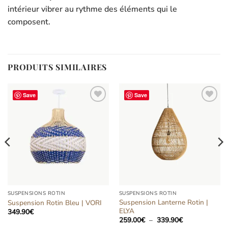
intérieur vibrer au rythme des éléments qui le
composent.
PRODUITS SIMILAIRES
Save
Save
Ajouter
Ajouter
à la liste
à la liste
d’envies
d’envies
SUSPENSIONS ROTIN
SUSPENSIONS ROTIN
Suspension Lanterne Rotin |
Suspension Rotin Bleu | VORI
ELYA
349.90
€
Plage
259.00
€
–
339.90
€
de