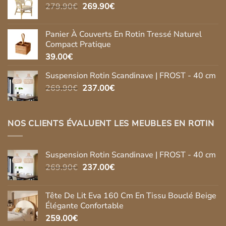
Le
Le
279.90
€
269.90
était :
€
est :
prix
prix
2,750.00€.
1,750.00€.
initial
actuel
Panier À Couverts En Rotin Tressé Naturel
était :
est :
Compact Pratique
279.90€.
269.90€.
39.00
€
Suspension Rotin Scandinave | FROST - 40 cm
Le
Le
269.90
€
237.00
€
prix
prix
initial
actuel
était :
est :
NOS CLIENTS ÉVALUENT LES MEUBLES EN ROTIN
269.90€.
237.00€.
Suspension Rotin Scandinave | FROST - 40 cm
Le
Le
269.90
€
237.00
€
prix
prix
initial
actuel
Tête De Lit Eva 160 Cm En Tissu Bouclé Beige
était :
est :
Élégante Confortable
269.90€.
237.00€.
259.00
€