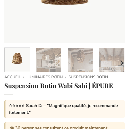
ACCUEIL
/
LUMINAIRES ROTIN
/
SUSPENSIONS ROTIN
Suspension Rotin Wabi Sabi | ÉPURE
⭐⭐⭐⭐⭐
Sarah D.
– “Magnifique qualité, je recommande
fortement.”
👁️
36
personnes consultent ce produit maintenant