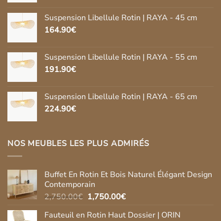
Suspension Libellule Rotin | RAYA - 45 cm
164.90
€
Suspension Libellule Rotin | RAYA - 55 cm
191.90
€
Suspension Libellule Rotin | RAYA - 65 cm
224.90
€
NOS MEUBLES LES PLUS ADMIRÉS
Buffet En Rotin Et Bois Naturel Élégant Design
Contemporain
Le
Le
2,750.00
€
1,750.00
€
prix
prix
Fauteuil en Rotin Haut Dossier | ORIN
initial
actuel