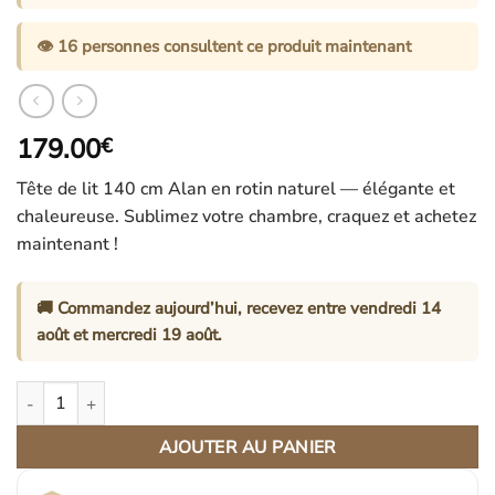
👁️
16
personnes consultent ce produit maintenant
179.00
€
Tête de lit 140 cm Alan en rotin naturel — élégante et
chaleureuse. Sublimez votre chambre, craquez et achetez
maintenant !
🚚 Commandez aujourd’hui, recevez entre
vendredi 14
août
et
mercredi 19 août
.
quantité de Tête De Lit 140 Cm Alan En Rotin Naturel Élégante E
AJOUTER AU PANIER