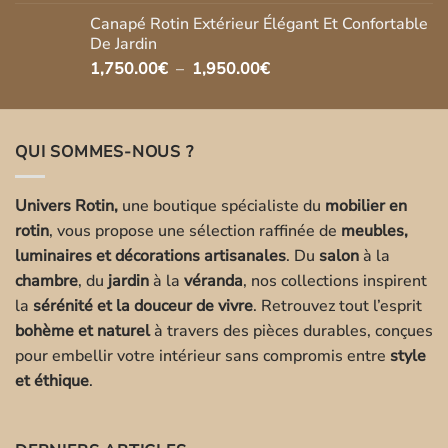
Canapé Rotin Extérieur Élégant Et Confortable
De Jardin
Plage
1,750.00
€
–
1,950.00
€
de
prix :
1,750.00€
QUI SOMMES-NOUS ?
à
1,950.00€
Univers Rotin,
une boutique spécialiste du
mobilier en
rotin
, vous propose une sélection raffinée de
meubles,
luminaires et décorations artisanales
. Du
salon
à la
chambre
, du
jardin
à la
véranda
, nos collections inspirent
la
sérénité et la douceur de vivre
. Retrouvez tout l’esprit
bohème et naturel
à travers des pièces durables, conçues
pour embellir votre intérieur sans compromis entre
style
et éthique
.