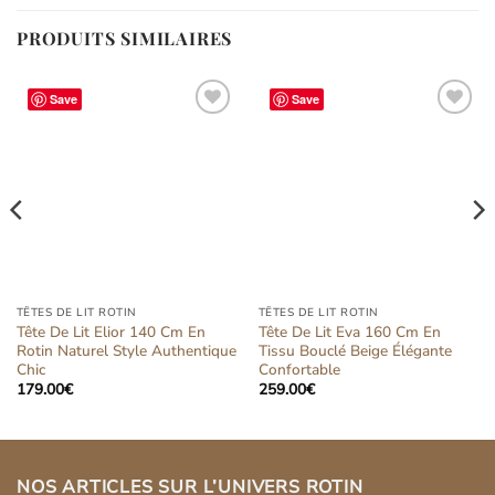
PRODUITS SIMILAIRES
Save
Save
Ajouter
Ajouter
à la liste
à la liste
d’envies
d’envies
TÊTES DE LIT ROTIN
TÊTES DE LIT ROTIN
Tête De Lit Elior 140 Cm En
Tête De Lit Eva 160 Cm En
Rotin Naturel Style Authentique
Tissu Bouclé Beige Élégante
Chic
Confortable
179.00
€
259.00
€
NOS ARTICLES SUR L’UNIVERS ROTIN