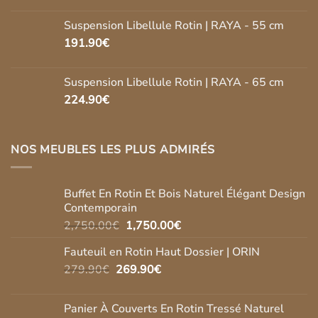
Suspension Libellule Rotin | RAYA - 55 cm
191.90
€
Suspension Libellule Rotin | RAYA - 65 cm
224.90
€
NOS MEUBLES LES PLUS ADMIRÉS
Buffet En Rotin Et Bois Naturel Élégant Design
Contemporain
Le
Le
2,750.00
€
1,750.00
€
prix
prix
Fauteuil en Rotin Haut Dossier | ORIN
initial
actuel
Le
Le
279.90
€
269.90
était :
€
est :
prix
prix
2,750.00€.
1,750.00€.
initial
actuel
Panier À Couverts En Rotin Tressé Naturel
était :
est :