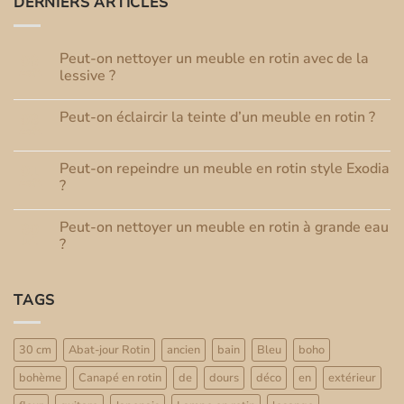
DERNIERS ARTICLES
Peut-on nettoyer un meuble en rotin avec de la
08
Août
lessive ?
Aucun
commentaire
Peut-on éclaircir la teinte d’un meuble en rotin ?
03
sur
Peut-
Août
Aucun
on
commentaire
nettoyer
sur
un
Peut-on repeindre un meuble en rotin style Exodia
01
Peut-
meuble
Août
on
?
en
éclaircir
rotin
Aucun
la
avec
commentaire
teinte
de
Peut-on nettoyer un meuble en rotin à grande eau
30
sur
d’un
la
Peut-
Juil
meuble
?
lessive
on
en
?
repeindre
Aucun
rotin
un
commentaire
?
meuble
sur
TAGS
en
Peut-
rotin
on
style
nettoyer
Exodia
un
?
meuble
30 cm
Abat-jour Rotin
ancien
bain
Bleu
boho
en
rotin
bohème
Canapé en rotin
de
dours
déco
en
extérieur
à
grande
eau