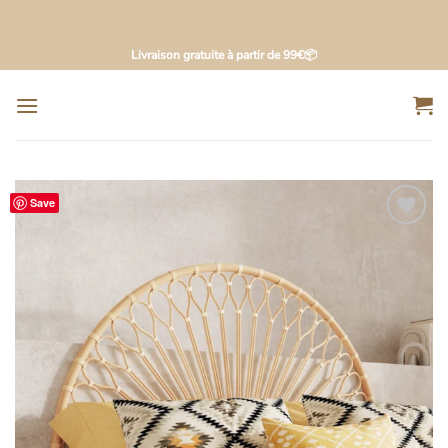
Passer
Livraison gratuite à partir de 99€📦
au
contenu
Save
Ajouter
à la
liste
d’envies