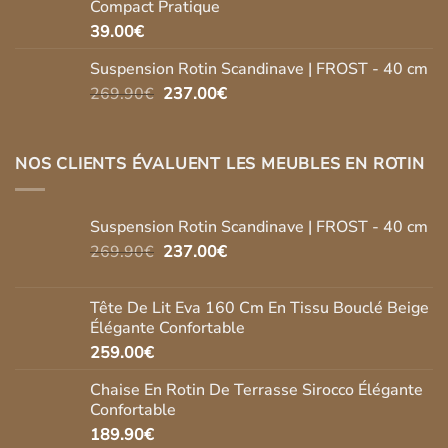
Compact Pratique
279.90€.
269.90€.
39.00
€
Suspension Rotin Scandinave | FROST - 40 cm
Le
Le
269.90
€
237.00
€
prix
prix
initial
actuel
était :
est :
NOS CLIENTS ÉVALUENT LES MEUBLES EN ROTIN
269.90€.
237.00€.
Suspension Rotin Scandinave | FROST - 40 cm
Le
Le
269.90
€
237.00
€
prix
prix
initial
actuel
Tête De Lit Eva 160 Cm En Tissu Bouclé Beige
était :
est :
Élégante Confortable
269.90€.
237.00€.
259.00
€
Chaise En Rotin De Terrasse Sirocco Élégante
Confortable
189.90
€