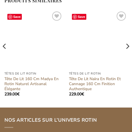
PRODUITS SIMILAIRES
Save
Save
Ajouter
Ajouter
à la liste
à la liste
d’envies
d’envies
TÊTES DE LIT ROTIN
TÊTES DE LIT ROTIN
Tête De Lit 160 Cm Madya En
Tête De Lit Naïra En Rotin Et
Rotin Naturel Artisanal
Cannage 160 Cm Finition
Élégante
Authentique
239.00
€
229.00
€
NOS ARTICLES SUR L’UNIVERS ROTIN