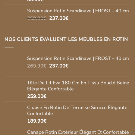
Suspension Rotin Scandinave | FROST - 40 cm
Le
Le
269.90
€
237.00
€
prix
prix
initial
actuel
était :
est :
NOS CLIENTS ÉVALUENT LES MEUBLES EN ROTIN
269.90€.
237.00€.
Suspension Rotin Scandinave | FROST - 40 cm
Le
Le
269.90
€
237.00
€
prix
prix
initial
actuel
Tête De Lit Eva 160 Cm En Tissu Bouclé Beige
était :
est :
Élégante Confortable
269.90€.
237.00€.
259.00
€
Chaise En Rotin De Terrasse Sirocco Élégante
Confortable
189.90
€
Canapé Rotin Extérieur Élégant Et Confortable