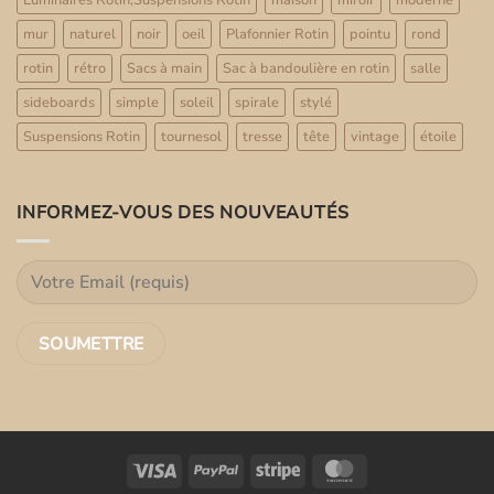
Luminaires Rotin,Suspensions Rotin
maison
miroir
moderne
mur
naturel
noir
oeil
Plafonnier Rotin
pointu
rond
rotin
rétro
Sacs à main
Sac à bandoulière en rotin
salle
sideboards
simple
soleil
spirale
stylé
Suspensions Rotin
tournesol
tresse
tête
vintage
étoile
INFORMEZ-VOUS DES NOUVEAUTÉS
Visa
PayPal
Stripe
MasterCard