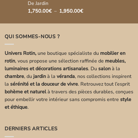
De Jardin
Plage
1,750.00
€
–
1,950.00
€
de
prix :
1,750.00€
QUI SOMMES-NOUS ?
à
1,950.00€
Univers Rotin,
une boutique spécialiste du
mobilier en
rotin
, vous propose une sélection raffinée de
meubles,
luminaires et décorations artisanales
. Du
salon
à la
chambre
, du
jardin
à la
véranda
, nos collections inspirent
la
sérénité et la douceur de vivre
. Retrouvez tout l’esprit
bohème et naturel
à travers des pièces durables, conçues
pour embellir votre intérieur sans compromis entre
style
et éthique
.
DERNIERS ARTICLES