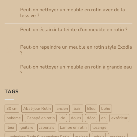
Peut-on nettoyer un meuble en rotin avec de la
08
Août
lessive ?
Aucun
commentaire
Peut-on éclaircir la teinte d’un meuble en rotin ?
03
sur
Peut-
Août
Aucun
on
commentaire
nettoyer
sur
un
Peut-on repeindre un meuble en rotin style Exodia
01
Peut-
meuble
Août
on
?
en
éclaircir
rotin
Aucun
la
avec
commentaire
teinte
de
Peut-on nettoyer un meuble en rotin à grande eau
30
sur
d’un
la
Peut-
Juil
meuble
?
lessive
on
en
?
repeindre
Aucun
rotin
un
commentaire
?
meuble
sur
TAGS
en
Peut-
rotin
on
style
nettoyer
Exodia
un
?
meuble
30 cm
Abat-jour Rotin
ancien
bain
Bleu
boho
en
rotin
bohème
Canapé en rotin
de
dours
déco
en
extérieur
à
grande
eau
fleur
guitare
Japonais
Lampe en rotin
losange
?