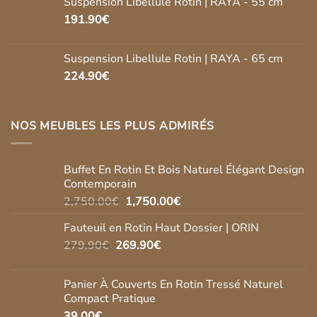
Suspension Libellule Rotin | RAYA - 55 cm
191.90
€
Suspension Libellule Rotin | RAYA - 65 cm
224.90
€
NOS MEUBLES LES PLUS ADMIRÉS
Buffet En Rotin Et Bois Naturel Élégant Design
Contemporain
Le
Le
2,750.00
€
1,750.00
€
prix
prix
Fauteuil en Rotin Haut Dossier | ORIN
initial
actuel
Le
Le
279.90
€
269.90
était :
€
est :
prix
prix
2,750.00€.
1,750.00€.
initial
actuel
Panier À Couverts En Rotin Tressé Naturel
était :
est :
Compact Pratique
279.90€.
269.90€.
39.00
€