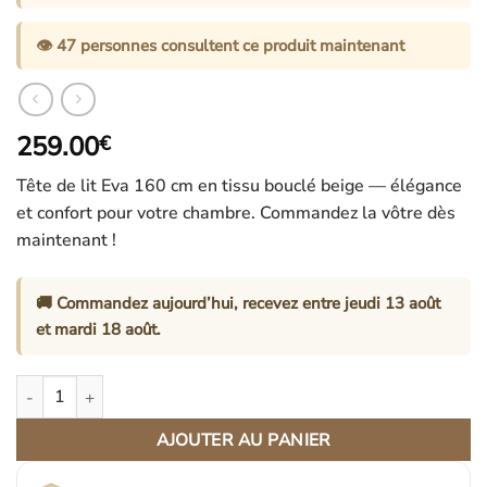
👁️
47
personnes consultent ce produit maintenant
259.00
€
Tête de lit Eva 160 cm en tissu bouclé beige — élégance
et confort pour votre chambre. Commandez la vôtre dès
maintenant !
🚚 Commandez aujourd’hui, recevez entre
jeudi 13 août
et
mardi 18 août
.
quantité de Tête De Lit Eva 160 Cm En Tissu Bouclé Beige Élégant
AJOUTER AU PANIER