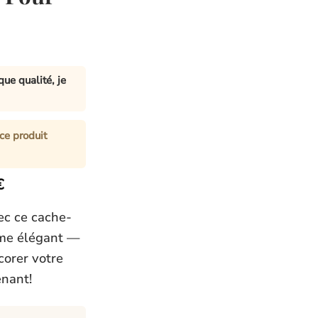
ue qualité, je
ce produit
Plage
€
de
ec ce cache-
prix :
ème élégant —
39.00€
écorer votre
à
59.00€
enant!