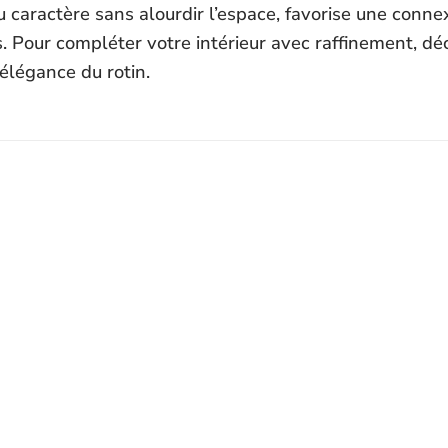
caractère sans alourdir l’espace, favorise une connex
. Pour compléter votre intérieur avec raffinement, dé
l’élégance du rotin.
Ajouter
Ajout
à la liste
à la l
d’envies
d’env