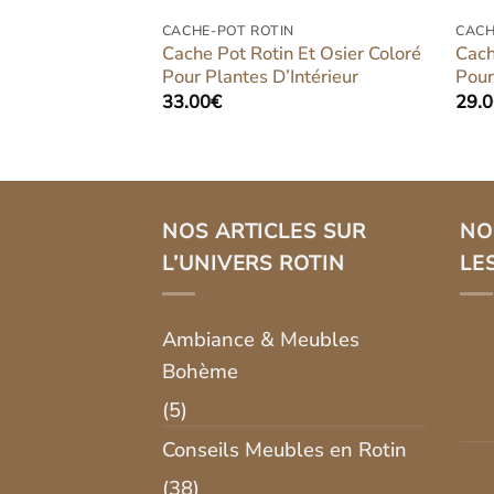
N
CACHE-POT ROTIN
CACH
 Et Osier
Cache Pot Rotin Et Osier Coloré
Cach
gant Pour
Pour Plantes D’Intérieur
Pour
33.00
€
29.
Plage
0
€
de
prix :
39.00€
à
59.00€
NOS ARTICLES SUR
NO
L’UNIVERS ROTIN
LE
Ambiance & Meubles
Bohème
(5)
Conseils Meubles en Rotin
(38)