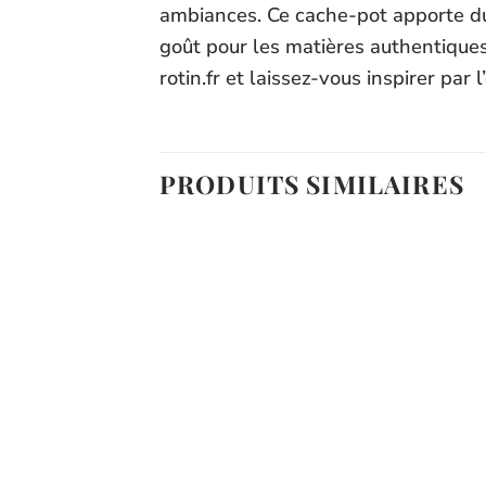
ambiances. Ce cache-pot apporte du 
goût pour les matières authentiques
rotin.fr et laissez-vous inspirer par 
PRODUITS SIMILAIRES
Ajouter
Ajouter
à la liste
à la liste
d’envies
d’envies