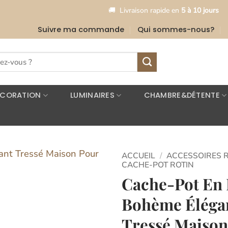
•
🚚
Livraison rapide en
5 à 10 jours
🎉
Li
Suivre ma commande
Qui sommes-nous?
ÉCORATION
LUMINAIRES
CHAMBRE&DÉTENTE
ACCUEIL
/
ACCESSOIRES 
CACHE-POT ROTIN
Cache-Pot En 
Ajouter
à la
Bohème Éléga
liste
d’envies
Tressé Maison