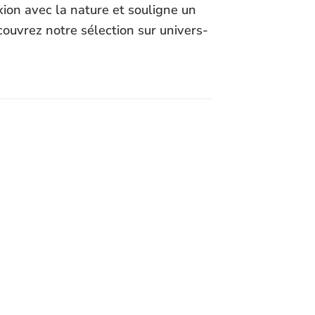
ion avec la nature et souligne un
couvrez notre sélection sur univers-
er
Ajouter
iste
à la liste
ies
d’envies