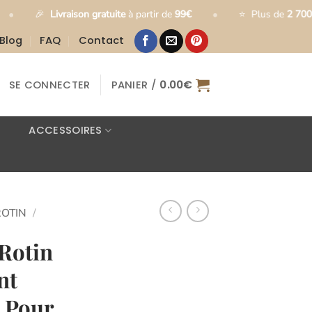
•
vraison gratuite
à partir de
99€
⭐
Plus de
2 700 clients satisf
Blog
FAQ
Contact
SE CONNECTER
PANIER /
0.00
€
ACCESSOIRES
ROTIN
/
Rotin
nt
 Pour