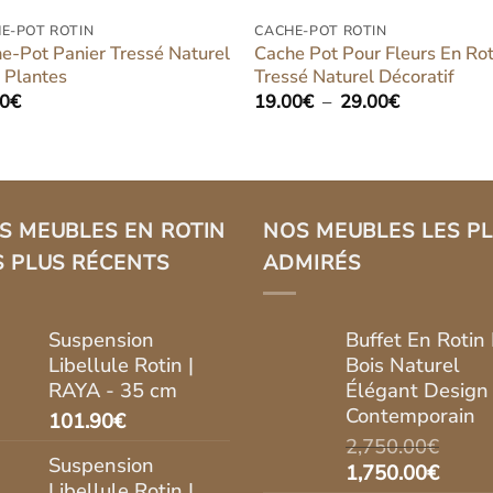
E-POT ROTIN
CACHE-POT ROTIN
e-Pot Panier Tressé Naturel
Cache Pot Pour Fleurs En Rot
 Plantes
Tressé Naturel Décoratif
Plage
00
€
19.00
€
–
29.00
€
de
prix :
19.00€
à
29.00€
S MEUBLES EN ROTIN
NOS MEUBLES LES P
S PLUS RÉCENTS
ADMIRÉS
Suspension
Buffet En Rotin 
Libellule Rotin |
Bois Naturel
RAYA - 35 cm
Élégant Design
Contemporain
101.90
€
2,750.00
€
Suspension
Le
Le
1,750.00
€
Libellule Rotin |