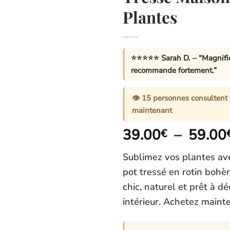
Plantes
⭐⭐⭐⭐⭐
Sarah D.
– “Magnifiq
recommande fortement.”
👁️
15
personnes consultent 
maintenant
39.00
–
59.00
€
Sublimez vos plantes av
pot tressé en rotin boh
chic, naturel et prêt à d
intérieur. Achetez maint