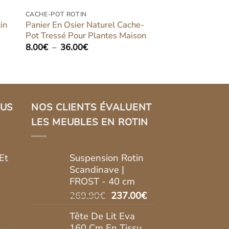
CACHE-POT ROTIN
in
Panier En Osier Naturel Cache-
Pot Tressé Pour Plantes Maison
Plage
8.00
€
–
36.00
€
de
prix :
8.00€
à
36.00€
LUS
NOS CLIENTS ÉVALUENT
LES MEUBLES EN ROTIN
Et
Suspension Rotin
Scandinave |
FROST - 40 cm
Le
Le
269.90
€
237.00
€
prix
prix
Tête De Lit Eva
initial
actuel
160 Cm En Tissu