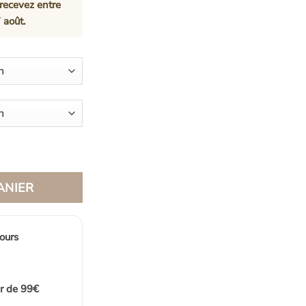
recevez entre
 août
.
otin Bohème Élégant Tressé Maison Pour Plantes
ANIER
jours
ir de 99€