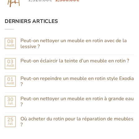
prix
prix
169.90€.
32.14€.
initial
actuel
était :
est :
DERNIERS ARTICLES
1,520.00€.
1,500.00€.
Peut-on nettoyer un meuble en rotin avec de la
08
Août
lessive ?
Aucun
commentaire
Peut-on éclaircir la teinte d’un meuble en rotin ?
03
sur
Peut-
Août
Aucun
on
commentaire
nettoyer
sur
un
Peut-on repeindre un meuble en rotin style Exodia
01
Peut-
meuble
Août
on
?
en
éclaircir
rotin
Aucun
la
avec
commentaire
teinte
de
Peut-on nettoyer un meuble en rotin à grande eau
30
sur
d’un
la
Peut-
Juil
meuble
?
lessive
on
en
?
repeindre
Aucun
rotin
un
commentaire
?
Où acheter du rotin pour la réparation de meubles
25
meuble
sur
en
Peut-
Juil
?
rotin
on
style
nettoyer
Aucun
Exodia
un
commentaire