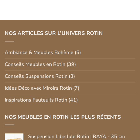
?
meuble
sur
en
Où
rotin
acheter
à
du
grande
rotin
eau
pour
?
la
réparation
NOS ARTICLES SUR L’UNIVERS ROTIN
de
meubles
?
Ambiance & Meubles Bohème
(5)
Conseils Meubles en Rotin
(39)
Conseils Suspensions Rotin
(3)
Idées Déco avec Miroirs Rotin
(7)
Inspirations Fauteuils Rotin
(41)
NOS MEUBLES EN ROTIN LES PLUS RÉCENTS
Suspension Libellule Rotin | RAYA - 35 cm