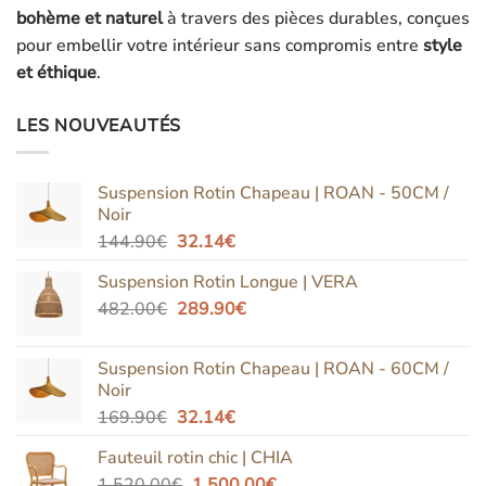
bohème et naturel
à travers des pièces durables, conçues
pour embellir votre intérieur sans compromis entre
style
et éthique
.
LES NOUVEAUTÉS
Suspension Rotin Chapeau | ROAN - 50CM /
Noir
Le
Le
144.90
€
32.14
€
prix
prix
Suspension Rotin Longue | VERA
initial
actuel
Le
Le
482.00
€
était :
289.90
est :
€
prix
prix
144.90€.
32.14€.
initial
actuel
Suspension Rotin Chapeau | ROAN - 60CM /
était :
est :
Noir
482.00€.
289.90€.
Le
Le
169.90
€
32.14
€
prix
prix
Fauteuil rotin chic | CHIA
initial
actuel
Le
Le
1,520.00
€
était :
1,500.00
est :
€