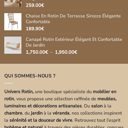
269.90€.
237.00€.
259.00
€
Chaise En Rotin De Terrasse Sirocco Élégante
Confortable
189.90
€
Canapé Rotin Extérieur Élégant Et Confortable
De Jardin
Plage
1,750.00
€
–
1,950.00
€
de
prix :
1,750.00€
QUI SOMMES-NOUS ?
à
1,950.00€
Univers Rotin,
une boutique spécialiste du
mobilier en
rotin
, vous propose une sélection raffinée de
meubles,
luminaires et décorations artisanales
. Du
salon
à la
chambre
, du
jardin
à la
véranda
, nos collections inspirent
la
sérénité et la douceur de vivre
. Retrouvez tout l’esprit
bohème et naturel
à travers des pièces durables, conçues