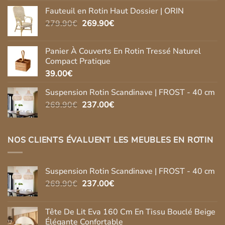
prix
prix
Fauteuil en Rotin Haut Dossier | ORIN
initial
actuel
Le
Le
279.90
€
269.90
était :
€
est :
prix
prix
2,750.00€.
1,750.00€.
initial
actuel
Panier À Couverts En Rotin Tressé Naturel
était :
est :
Compact Pratique
279.90€.
269.90€.
39.00
€
Suspension Rotin Scandinave | FROST - 40 cm
Le
Le
269.90
€
237.00
€
prix
prix
initial
actuel
était :
est :
NOS CLIENTS ÉVALUENT LES MEUBLES EN ROTIN
269.90€.
237.00€.
Suspension Rotin Scandinave | FROST - 40 cm
Le
Le
269.90
€
237.00
€
prix
prix
initial
actuel
Tête De Lit Eva 160 Cm En Tissu Bouclé Beige
était :
est :
Élégante Confortable