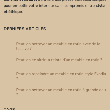
pour embellir votre intérieur sans compromis entre
style
et éthique
.
DERNIERS ARTICLES
Peut-on nettoyer un meuble en rotin avec de la
08
Août
lessive ?
Aucun
commentaire
Peut-on éclaircir la teinte d’un meuble en rotin ?
03
sur
Peut-
Août
Aucun
on
commentaire
nettoyer
sur
un
Peut-on repeindre un meuble en rotin style Exodia
01
Peut-
meuble
Août
on
?
en
éclaircir
rotin
Aucun
la
avec
commentaire
teinte
de
Peut-on nettoyer un meuble en rotin à grande eau
30
sur
d’un
la
Peut-
Juil
meuble
?
lessive
on
en
?
repeindre
Aucun
rotin
un
commentaire
?
meuble
sur
TAGS
en
Peut-