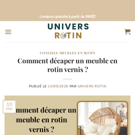
Passer
Livraison gratuite à partir de 99€📦
au
contenu
CONSEILS MEUBLES EN ROTIN
Comment décaper un meuble en
rotin vernis ?
PUBLIÉ LE
10/05/2026
PAR
UNIVERS ROTIN
10
Mai