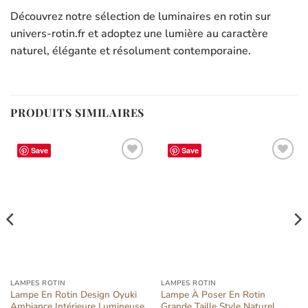
Découvrez notre sélection de luminaires en rotin sur
univers-rotin.fr et adoptez une lumière au caractère
naturel, élégante et résolument contemporaine.
PRODUITS SIMILAIRES
Save
Save
Ajouter
Ajouter
à la liste
à la liste
d’envies
d’envies
LAMPES ROTIN
LAMPES ROTIN
Lampe En Rotin Design Oyuki
Lampe À Poser En Rotin
Ambiance Intérieure Lumineuse
Grande Taille Style Naturel