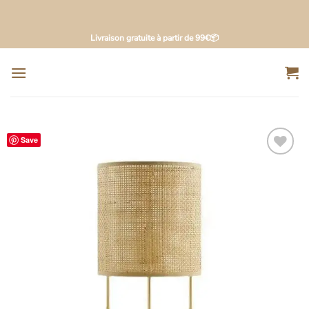
Passer
Livraison gratuite à partir de 99€📦
au
contenu
Save
Ajouter
à la
liste
d’envies