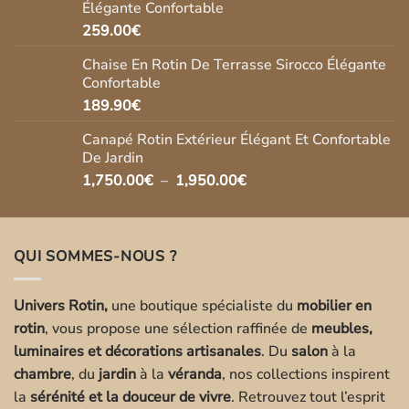
Élégante Confortable
269.90€.
237.00€.
259.00
€
Chaise En Rotin De Terrasse Sirocco Élégante
Confortable
189.90
€
Canapé Rotin Extérieur Élégant Et Confortable
De Jardin
Plage
1,750.00
€
–
1,950.00
€
de
prix :
1,750.00€
QUI SOMMES-NOUS ?
à
1,950.00€
Univers Rotin,
une boutique spécialiste du
mobilier en
rotin
, vous propose une sélection raffinée de
meubles,
luminaires et décorations artisanales
. Du
salon
à la
chambre
, du
jardin
à la
véranda
, nos collections inspirent
la
sérénité et la douceur de vivre
. Retrouvez tout l’esprit