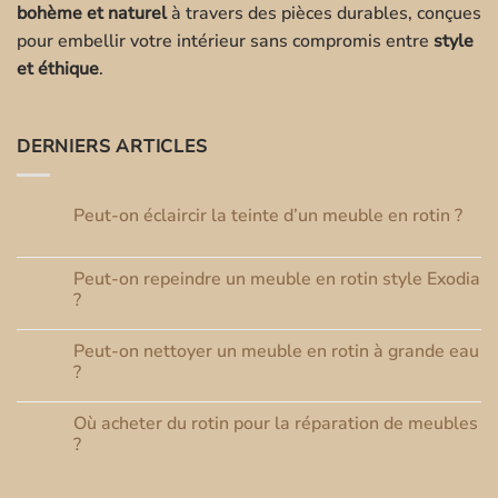
bohème et naturel
à travers des pièces durables, conçues
pour embellir votre intérieur sans compromis entre
style
et éthique
.
DERNIERS ARTICLES
Peut-on éclaircir la teinte d’un meuble en rotin ?
03
Août
Aucun
commentaire
sur
Peut-on repeindre un meuble en rotin style Exodia
01
Peut-
Août
on
?
éclaircir
Aucun
la
commentaire
teinte
Peut-on nettoyer un meuble en rotin à grande eau
30
sur
d’un
Peut-
Juil
meuble
?
on
en
repeindre
Aucun
rotin
un
commentaire
?
Où acheter du rotin pour la réparation de meubles
25
meuble
sur
en
Peut-
Juil
?
rotin
on
style
nettoyer
Aucun
Exodia
un
commentaire
?
meuble
sur