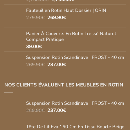
prix
prix
Fauteuil en Rotin Haut Dossier | ORIN
initial
actuel
Le
Le
279.90
€
269.90
était :
€
est :
prix
prix
2,750.00€.
1,750.00€.
initial
actuel
Panier À Couverts En Rotin Tressé Naturel
était :
est :
Compact Pratique
279.90€.
269.90€.
39.00
€
Suspension Rotin Scandinave | FROST - 40 cm
Le
Le
269.90
€
237.00
€
prix
prix
initial
actuel
était :
est :
NOS CLIENTS ÉVALUENT LES MEUBLES EN ROTIN
269.90€.
237.00€.
Suspension Rotin Scandinave | FROST - 40 cm
Le
Le
269.90
€
237.00
€
prix
prix
initial
actuel
Tête De Lit Eva 160 Cm En Tissu Bouclé Beige
était :
est :