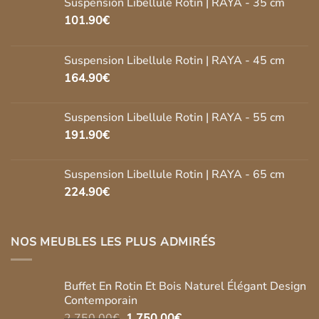
Suspension Libellule Rotin | RAYA - 35 cm
101.90
€
Suspension Libellule Rotin | RAYA - 45 cm
164.90
€
Suspension Libellule Rotin | RAYA - 55 cm
191.90
€
Suspension Libellule Rotin | RAYA - 65 cm
224.90
€
NOS MEUBLES LES PLUS ADMIRÉS
Buffet En Rotin Et Bois Naturel Élégant Design
Contemporain
Le
Le
2,750.00
€
1,750.00
€