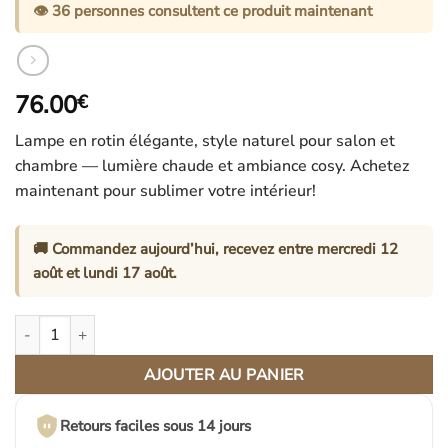
👁️
36
personnes consultent ce produit maintenant
76.00
€
Lampe en rotin élégante, style naturel pour salon et
chambre — lumière chaude et ambiance cosy. Achetez
maintenant pour sublimer votre intérieur!
🚚 Commandez aujourd’hui, recevez entre
mercredi 12
août
et
lundi 17 août
.
quantité de Lampe En Rotin Élégante Style Naturel Pour Salon Et
AJOUTER AU PANIER
Retours faciles sous 14 jours