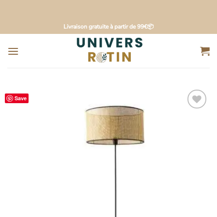
Passer
Livraison gratuite à partir de 99€📦
au
contenu
Save
Ajouter
à la
liste
d’envies