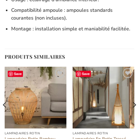
Compatibilité ampoule : ampoules standards
courantes (non incluses).
Montage : installation simple et maniabilité facilitée.
PRODUITS SIMILAIRES
Save
Save
Ajouter
Ajouter
à la liste
à la liste
d’envies
d’envies
LAMPADAIRES ROTIN
LAMPADAIRES ROTIN
Lampadaire Rotin Bambou
Lampadaire En Rotin Tressé