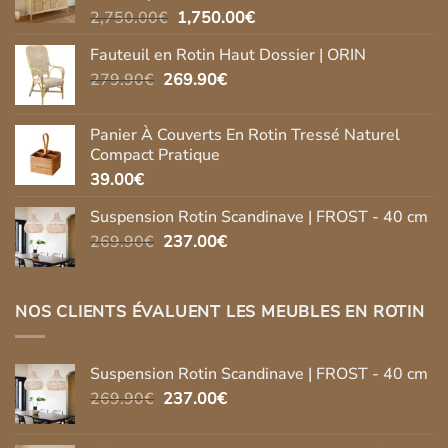
Le
Le
2,750.00
€
1,750.00
€
prix
prix
Fauteuil en Rotin Haut Dossier | ORIN
initial
actuel
Le
Le
279.90
€
269.90
était :
€
est :
prix
prix
2,750.00€.
1,750.00€.
initial
actuel
Panier À Couverts En Rotin Tressé Naturel
était :
est :
Compact Pratique
279.90€.
269.90€.
39.00
€
Suspension Rotin Scandinave | FROST - 40 cm
Le
Le
269.90
€
237.00
€
prix
prix
initial
actuel
était :
est :
NOS CLIENTS ÉVALUENT LES MEUBLES EN ROTIN
269.90€.
237.00€.
Suspension Rotin Scandinave | FROST - 40 cm
Le
Le
269.90
€
237.00
€
prix
prix
initial
actuel