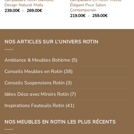
Design Naturel Maily
Élégant Pour Salon
Contemporain
Plage
239.00
€
–
269.00
€
de
Plage
219.00
€
–
259.00
€
prix :
de
239.00€
prix :
à
219.00€
269.00€
à
259.00€
NOS ARTICLES SUR L’UNIVERS ROTIN
Ambiance & Meubles Bohème
(5)
Conseils Meubles en Rotin
(38)
Conseils Suspensions Rotin
(3)
Idées Déco avec Miroirs Rotin
(7)
Inspirations Fauteuils Rotin
(41)
NOS MEUBLES EN ROTIN LES PLUS RÉCENTS