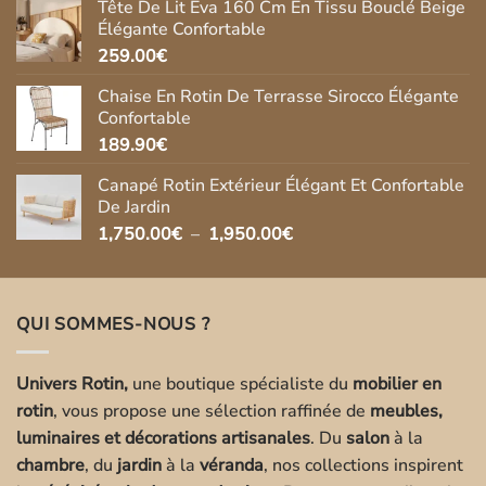
Tête De Lit Eva 160 Cm En Tissu Bouclé Beige
était :
est :
Élégante Confortable
269.90€.
237.00€.
259.00
€
Chaise En Rotin De Terrasse Sirocco Élégante
Confortable
189.90
€
Canapé Rotin Extérieur Élégant Et Confortable
De Jardin
Plage
1,750.00
€
–
1,950.00
€
de
prix :
1,750.00€
QUI SOMMES-NOUS ?
à
1,950.00€
Univers Rotin,
une boutique spécialiste du
mobilier en
rotin
, vous propose une sélection raffinée de
meubles,
luminaires et décorations artisanales
. Du
salon
à la
chambre
, du
jardin
à la
véranda
, nos collections inspirent