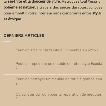
la
sérénité et la douceur de vivre
. Retrouvez tout l’esprit
bohème et naturel
à travers des pièces durables, conçues
pour embellir votre intérieur sans compromis entre
style
et éthique
.
DERNIERS ARTICLES
Peut-on éclaircir la teinte d’un meuble en rotin ?
03
Août
Aucun
commentaire
sur
Peut-on repeindre un meuble en rotin style Exodia
01
Peut-
Août
on
?
éclaircir
Aucun
la
commentaire
teinte
Peut-on nettoyer un meuble en rotin à grande eau
30
sur
d’un
Peut-
Juil
meuble
?
on
en
repeindre
Aucun
rotin
un
commentaire
?
Où acheter du rotin pour la réparation de meubles
25
meuble
sur
en
Peut-
Juil
?
rotin
on
style
nettoyer
Aucun