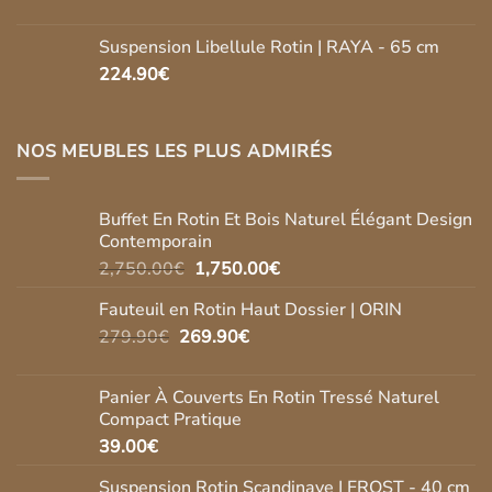
Suspension Libellule Rotin | RAYA - 65 cm
224.90
€
NOS MEUBLES LES PLUS ADMIRÉS
Buffet En Rotin Et Bois Naturel Élégant Design
Contemporain
Le
Le
2,750.00
€
1,750.00
€
prix
prix
Fauteuil en Rotin Haut Dossier | ORIN
initial
actuel
Le
Le
279.90
€
269.90
était :
€
est :
prix
prix
2,750.00€.
1,750.00€.
initial
actuel
Panier À Couverts En Rotin Tressé Naturel
était :
est :
Compact Pratique
279.90€.
269.90€.
39.00
€
Suspension Rotin Scandinave | FROST - 40 cm