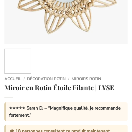
ACCUEIL
/
DÉCORATION ROTIN
/
MIROIRS ROTIN
Miroir en Rotin Étoile Filante | LYSE
⭐⭐⭐⭐⭐
Sarah D.
– “Magnifique qualité, je recommande
fortement.”
👁️
18
personnes consultent ce produit maintenant