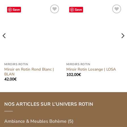
Save
Save
Ajouter
Ajouter
à la liste
à la liste
d’envies
d’envies
MIROIRS ROTIN
MIROIRS ROTIN
Miroir en Rotin Rond Blanc |
Miroir Rotin Losange | LOSA
BLAN
102.00
€
42.00
€
NOS ARTICLES SUR L’UNIVERS ROTIN
Ambiance & Meubles Bohème
(5)