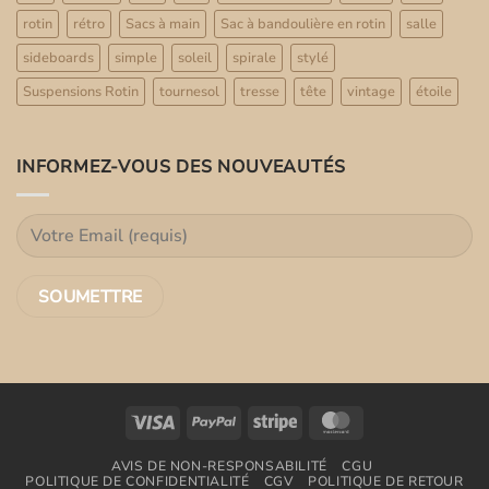
rotin
rétro
Sacs à main
Sac à bandoulière en rotin
salle
sideboards
simple
soleil
spirale
stylé
Suspensions Rotin
tournesol
tresse
tête
vintage
étoile
INFORMEZ-VOUS DES NOUVEAUTÉS
Visa
PayPal
Stripe
MasterCard
AVIS DE NON-RESPONSABILITÉ
CGU
POLITIQUE DE CONFIDENTIALITÉ
CGV
POLITIQUE DE RETOUR