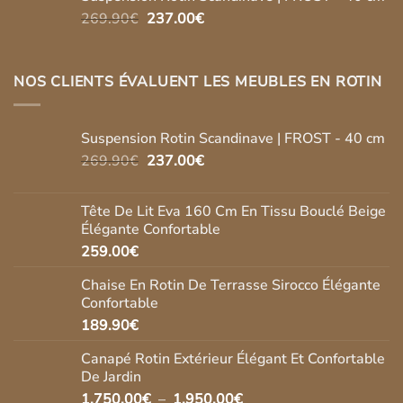
Le
Le
269.90
€
237.00
€
prix
prix
initial
actuel
était :
est :
NOS CLIENTS ÉVALUENT LES MEUBLES EN ROTIN
269.90€.
237.00€.
Suspension Rotin Scandinave | FROST - 40 cm
Le
Le
269.90
€
237.00
€
prix
prix
initial
actuel
Tête De Lit Eva 160 Cm En Tissu Bouclé Beige
était :
est :
Élégante Confortable
269.90€.
237.00€.
259.00
€
Chaise En Rotin De Terrasse Sirocco Élégante
Confortable
189.90
€
Canapé Rotin Extérieur Élégant Et Confortable
De Jardin
Plage
1,750.00
€
–
1,950.00
€