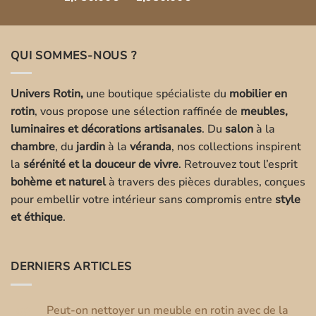
de
prix :
1,750.00€
QUI SOMMES-NOUS ?
à
1,950.00€
Univers Rotin,
une boutique spécialiste du
mobilier en
rotin
, vous propose une sélection raffinée de
meubles,
luminaires et décorations artisanales
. Du
salon
à la
chambre
, du
jardin
à la
véranda
, nos collections inspirent
la
sérénité et la douceur de vivre
. Retrouvez tout l’esprit
bohème et naturel
à travers des pièces durables, conçues
pour embellir votre intérieur sans compromis entre
style
et éthique
.
DERNIERS ARTICLES
Peut-on nettoyer un meuble en rotin avec de la
08